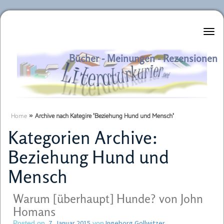
Literaturkurier.net
Bücher - Meinungen - Rezensionen
Home
»
Archive nach Kategire 'Beziehung Hund und Mensch'
Kategorien Archive:
Beziehung Hund und
Mensch
Warum [überhaupt] Hunde? von John
Homans
7. Januar 2015
Ingeborg Gollwitzer
Posted on
von