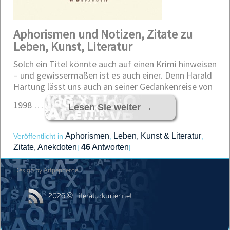
Aphorismen und Notizen, Zitate zu
Leben, Kunst, Literatur
Solch ein Titel könnte auch auf einen Krimi hinweisen
– und gewissermaßen ist es auch einer. Denn Harald
Hartung lässt uns auch an seiner Gedankenreise von
1998 …
Lesen Sie weiter
→
Aphorismen
Leben, Kunst & Literatur
Veröffentlicht in
,
,
Zitate, Anekdoten
46
Antworten
|
|
Design by Artpepper.de
2026 © Literaturkurier.net