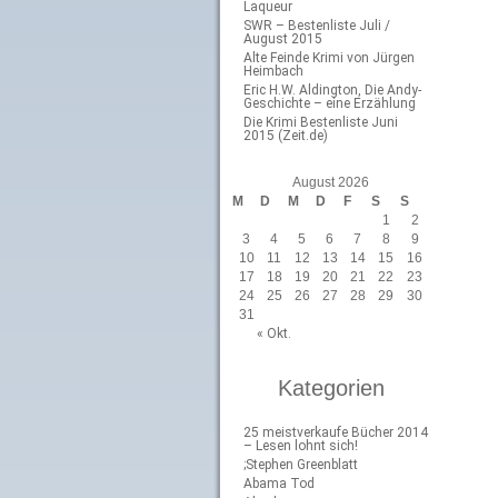
Laqueur
SWR – Bestenliste Juli /
August 2015
Alte Feinde Krimi von Jürgen
Heimbach
Eric H.W. Aldington, Die Andy-
Geschichte – eine Erzählung
Die Krimi Bestenliste Juni
2015 (Zeit.de)
August 2026
M
D
M
D
F
S
S
1
2
3
4
5
6
7
8
9
10
11
12
13
14
15
16
17
18
19
20
21
22
23
24
25
26
27
28
29
30
31
« Okt.
Kategorien
25 meistverkaufe Bücher 2014
– Lesen lohnt sich!
;Stephen Greenblatt
Abama Tod