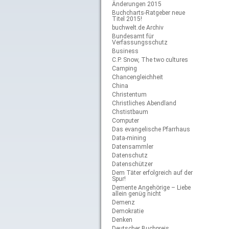
Änderungen 2015
Buchcharts-Ratgeber neue
Titel 2015!
buchwelt.de Archiv
Bundesamt für
Verfassungsschutz
Business
C.P. Snow, The two cultures
Camping
Chancengleichheit
China
Christentum
Christliches Abendland
Chstistbaum
Computer
Das evangelische Pfarrhaus
Data-mining
Datensammler
Datenschutz
Datenschützer
Dem Täter erfolgreich auf der
Spur!
Demente Angehörige – Liebe
allein genüg nicht
Demenz
Demokratie
Denken
Deutscher Buchpreis