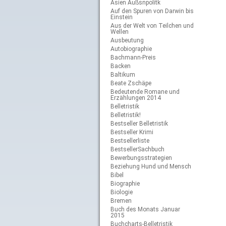
Asien Außsnpolitk
Auf den Spuren von Darwin bis
Einstein
Aus der Welt von Teilchen und
Wellen
Ausbeutung
Autobiographie
Bachmann-Preis
Backen
Baltikum
Beate Zschäpe
Bedeutende Romane und
Erzählungen 2014
Belletristik
Belletristik!
Bestseller Belletristik
Bestseller Krimi
Bestsellerliste
BestsellerSachbuch
Bewerbungsstrategien
Beziehung Hund und Mensch
Bibel
Biographie
Biologie
Bremen
Buch des Monats Januar
2015
Buchcharts-Belletristik