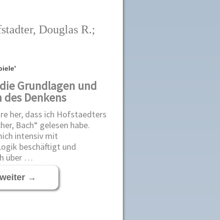
tadter, Douglas R.;
iele'
 die Grundlagen und
 des Denkens
re her, dass ich Hofstaedters
her, Bach“ gelesen habe.
ich intensiv mit
ogik beschäftigt und
h über …
 weiter
→