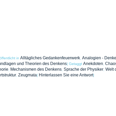
Alltägliches Gedankenfeuerwerk
Analogien - Denk
öffentlicht in
,
undlagen und Theorien des Denkens
Anekdoten
Chaos
|
Getaggt
,
eorie
Mechanismen des Denkens
Sprache der Physiker
Welt 
,
,
,
tstruktur
Zeugmata
Hinterlassen Sie eine Antwort
,
|
|