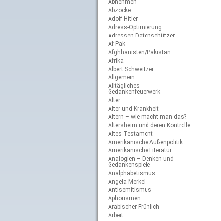
Abnehmen
Abzocke
Adolf Hitler
Adress-Optimierung
Adressen Datenschützer
Af-Pak
Afghhanisten/Pakistan
Afrika
Albert Schweitzer
Allgemein
Alltägliches
Gedankenfeuerwerk
Alter
Alter und Krankheit
Altern – wie macht man das?
Altersheim und deren Kontrolle
Altes Testament
Amerikanische Außenpolitik
Amerikanische Literatur
Analogien – Denken und
Gedankenspiele
Analphabetismus
Angela Merkel
Antisemitismus
Aphorismen
Arabischer Frühlich
Arbeit