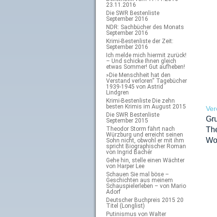
23.11.2016
Die SWR Bestenliste
September 2016
NDR: Sachbücher des Monats
September 2016
Krimi-Bestenliste der Zeit:
September 2016
Ich melde mich hiermit zurück!
– Und schicke Ihnen gleich
etwas Sommer! Gut aufheben!
»Die Menschheit hat den
Verstand verloren“ Tagebücher
1939-1945 von Astrid
Lindgren
Krimi-Bestenliste Die zehn
besten Krimis im August 2015
Ver
Die SWR Bestenliste
Gr
September 2015
Theodor Storm fährt nach
Th
Würzburg und erreicht seinen
Wor
Sohn nicht, obwohl er mit ihm
spricht Biographischer Roman
von Ingrid Bachér
Gehe hin, stelle einen Wächter
von Harper Lee
Schauen Sie mal böse –
Geschichten aus meinem
Schauspielerleben – von Mario
Adorf
Deutscher Buchpreis 2015 20
Titel (Longlist)
Putinismus von Walter