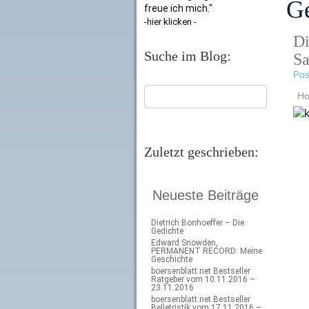
Ge
freue ich mich."
-hier klicken -
Di
Suche im Blog:
Sa
Pos
H
Zuletzt geschrieben:
Neueste Beiträge
Dietrich Bonhoeffer – Die
Gedichte
Edward Snowden,
PERMANENT RECORD: Meine
Geschichte
boersenblatt.net Bestseller
Ratgeber vom 10.11.2016 –
23.11.2016
boersenblatt.net Bestseller
Belletristik vom 17.11.2016 –