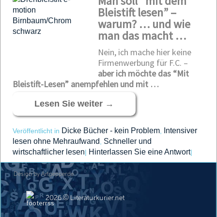
Man soll “mit dem
Bleistift lesen” –
warum? … und wie
man das macht …
Nein, ich mache hier keine
Firmenwerbung für F.C. –
aber ich möchte das “Mit
Bleistift-Lesen” anempfehlen und mit …
Lesen Sie weiter
→
Dicke Bücher - kein Problem
Intensiver
Veröffentlicht in
,
lesen ohne Mehraufwand
Schneller und
,
wirtschaftlicher lesen
Hinterlassen Sie eine Antwort
|
|
Design by Artpepper.de
2026 © Literaturkurier.net