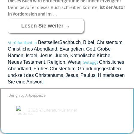
Dieses Buch wird Entdeckergefühle bei Ihnen erzeugen!
Denn bevor er dieses Buch schreiben konnte,
ist der Autor
in Vorderasien und im …
Lesen Sie weiter
→
BestsellerSachbuch
Bibel
Christentum
Veröffentlicht in
,
,
,
Christliches Abendland
Evangelien
Gott
Große
,
,
,
Namen
Israel
Jesus
Juden
Katholische Kirche
,
,
,
,
,
Neues Testament
Religion
Werte
Christliches
,
,
|
Getaggt
Abendland
Frühes Christentum
Gründungsgestalten
,
,
und-zeit des Christentums
Jesus
Paulus
Hinterlassen
,
,
|
Sie eine Antwort
|
Design by Artpepper.de
2026 © Literaturkurier.net