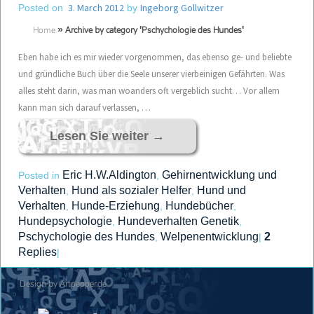
3. March 2012
Ingeborg Gollwitzer
Posted on
by
Home
»
Archive by category 'Pschychologie des Hundes'
Eben habe ich es mir wieder vorgenommen, das ebenso ge- und beliebte
und gründliche Buch über die Seele unserer vierbeinigen Gefährten. Was
alles steht darin, was man woanders oft vergeblich sucht… Vor allem
kann man sich darauf verlassen, …
Lesen Sie weiter
→
Eric H.W.Aldington
Gehirnentwicklung und
Posted in
,
Verhalten
Hund als sozialer Helfer
Hund und
,
,
Verhalten
Hunde-Erziehung
Hundebücher
,
,
,
Hundepsychologie
Hundeverhalten Genetik
,
,
Pschychologie des Hundes
Welpenentwicklung
2
,
|
Replies
|
Design by Artpepper.de