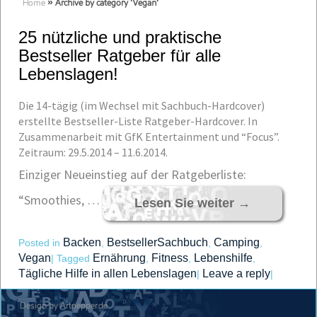
Home
»
Archive by category 'Vegan'
25 nützliche und praktische
Bestseller Ratgeber für alle
Lebenslagen!
Die 14-tägig (im Wechsel mit Sachbuch-Hardcover)
erstellte Bestseller-Liste Ratgeber-Hardcover. In
Zusammenarbeit mit GfK Entertainment und “Focus”.
Zeitraum: 29.5.2014 – 11.6.2014.
Einziger Neueinstieg auf der Ratgeberliste:
“Smoothies, …
Lesen Sie weiter
→
Backen
BestsellerSachbuch
Camping
Posted in
,
,
,
Vegan
Ernährung
Fitness
Lebenshilfe
|
Tagged
,
,
,
Tägliche Hilfe in allen Lebenslagen
Leave a reply
|
|
Design by Artpepper.de