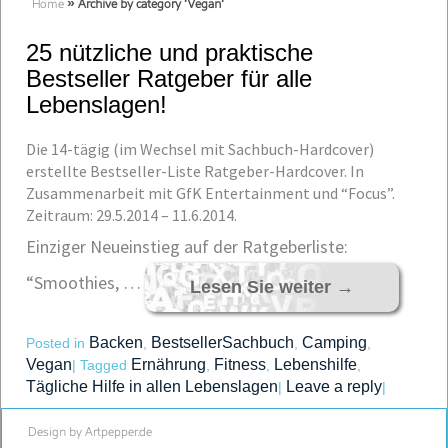
Home
»
Archive by category 'Vegan'
25 nützliche und praktische
Bestseller Ratgeber für alle
Lebenslagen!
Die 14-tägig (im Wechsel mit Sachbuch-Hardcover)
erstellte Bestseller-Liste Ratgeber-Hardcover. In
Zusammenarbeit mit GfK Entertainment und “Focus”.
Zeitraum: 29.5.2014 – 11.6.2014.
Einziger Neueinstieg auf der Ratgeberliste:
“Smoothies, …
Lesen Sie weiter
→
Backen
BestsellerSachbuch
Camping
Posted in
,
,
,
Vegan
Ernährung
Fitness
Lebenshilfe
|
Tagged
,
,
,
Tägliche Hilfe in allen Lebenslagen
Leave a reply
|
|
Design by Artpepper.de