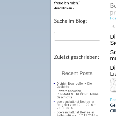
freue ich mich."
Be
-hier klicken -
pr
Pos
Suche im Blog:
Ho
Di
Si
So
Zuletzt geschrieben:
m
Di
Recent Posts
Li
Dietrich Bonhoeffer – Die
Gedichte
Edward Snowden,
PERMANENT RECORD: Meine
Geschichte
Pos
boersenblatt.net Bestseller
Ratgeber vom 10.11.2016 –
Ge
23.11.2016
Gil
boersenblatt.net Bestseller
Belletristik vom 17.11.2016 –