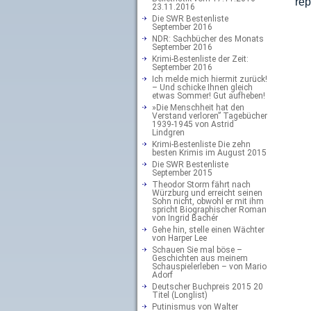
rep
23.11.2016
Die SWR Bestenliste
September 2016
NDR: Sachbücher des Monats
September 2016
Krimi-Bestenliste der Zeit:
September 2016
Ich melde mich hiermit zurück!
– Und schicke Ihnen gleich
etwas Sommer! Gut aufheben!
»Die Menschheit hat den
Verstand verloren” Tagebücher
1939-1945 von Astrid
Lindgren
Krimi-Bestenliste Die zehn
besten Krimis im August 2015
Die SWR Bestenliste
September 2015
Theodor Storm fährt nach
Würzburg und erreicht seinen
Sohn nicht, obwohl er mit ihm
spricht Biographischer Roman
von Ingrid Bachér
Gehe hin, stelle einen Wächter
von Harper Lee
Schauen Sie mal böse –
Geschichten aus meinem
Schauspielerleben – von Mario
Adorf
Deutscher Buchpreis 2015 20
Titel (Longlist)
Putinismus von Walter