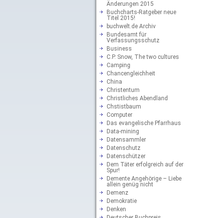
Änderungen 2015
Buchcharts-Ratgeber neue
Titel 2015!
buchwelt.de Archiv
Bundesamt für
Verfassungsschutz
Business
C.P. Snow, The two cultures
Camping
Chancengleichheit
China
Christentum
Christliches Abendland
Chstistbaum
Computer
Das evangelische Pfarrhaus
Data-mining
Datensammler
Datenschutz
Datenschützer
Dem Täter erfolgreich auf der
Spur!
Demente Angehörige – Liebe
allein genüg nicht
Demenz
Demokratie
Denken
Deutscher Buchpreis