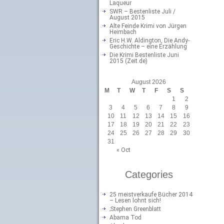
Laqueur
SWR – Bestenliste Juli /
August 2015
Alte Feinde Krimi von Jürgen
Heimbach
Eric H.W. Aldington, Die Andy-
Geschichte – eine Erzählung
Die Krimi Bestenliste Juni
2015 (Zeit.de)
August 2026
M
T
W
T
F
S
S
1
2
3
4
5
6
7
8
9
10
11
12
13
14
15
16
17
18
19
20
21
22
23
24
25
26
27
28
29
30
31
« Oct
Categories
25 meistverkaufe Bücher 2014
– Lesen lohnt sich!
;Stephen Greenblatt
Abama Tod