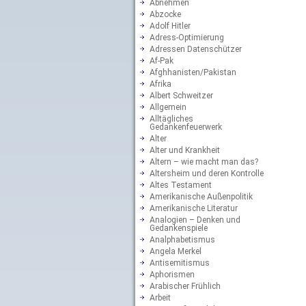
Abnehmen
Abzocke
Adolf Hitler
Adress-Optimierung
Adressen Datenschützer
Af-Pak
Afghhanisten/Pakistan
Afrika
Albert Schweitzer
Allgemein
Alltägliches
Gedankenfeuerwerk
Alter
Alter und Krankheit
Altern – wie macht man das?
Altersheim und deren Kontrolle
Altes Testament
Amerikanische Außenpolitik
Amerikanische Literatur
Analogien – Denken und
Gedankenspiele
Analphabetismus
Angela Merkel
Antisemitismus
Aphorismen
Arabischer Frühlich
Arbeit