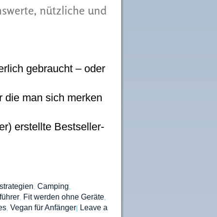
nswerte, nützliche und
rlich gebraucht – oder
r die man sich merken
 erstellte Bestseller-
…
trategien
Camping
,
,
ührer
Fit werden ohne Geräte
,
,
es
Vegan für Anfänger
Leave a
,
|