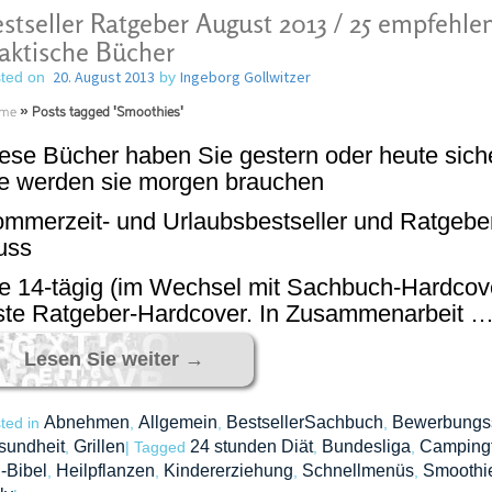
stseller Ratgeber August 2013 / 25 empfehle
aktische Bücher
20. August 2013
Ingeborg Gollwitzer
ted on
by
me
»
Posts tagged 'Smoothies'
ese Bücher haben Sie gestern oder heute siche
e werden sie morgen brauchen
mmerzeit- und Urlaubsbestseller und Ratgebe
uss
e 14-tägig (im Wechsel mit Sachbuch-Hardcover)
ste Ratgeber-Hardcover. In Zusammenarbeit 
Lesen Sie weiter
→
Abnehmen
Allgemein
BestsellerSachbuch
Bewerbungss
ted in
,
,
,
sundheit
Grillen
24 stunden Diät
Bundesliga
Campingf
,
|
Tagged
,
,
l-Bibel
Heilpflanzen
Kindererziehung
Schnellmenüs
Smoothi
,
,
,
,