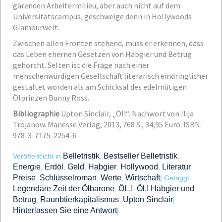
gärenden Arbeitermilieu, aber auch nicht auf dem
Universitätscampus, geschweige denn in Hollywoods
Glamourwelt.
Zwischen allen Fronten stehend, muss er erkennen, dass
das Leben ehernen Gesetzen von Habgier und Betrug
gehorcht. Selten ist die Frage nach einer
menschenwürdigen Gesellschaft literarisch eindringlicher
gestaltet worden als am Schicksal des edelmütigen
Ölprinzen Bunny Ross
.
Bibliographie
Upton Sinclair, „Öl!“. Nachwort von Ilija
Trojanow. Manesse Verlag, 2013, 768 S., 34,95 Euro. ISBN:
978-3-7175-2254-6
Belletristik
Bestseller Belletristik
Veröffentlicht in
,
,
Energie
Erdöl
Geld
Habgier
Hollywood
Literatur
,
,
,
,
,
Preise
Schlüsselroman
Werte
Wirtschaft
,
,
,
|
Getaggt
Legendäre Zeit der Ölbarone
ÖL.!
Öl.! Habgier und
,
,
Betrug
Raunbtierkapitalismus
Upton Sinclair
,
,
|
Hinterlassen Sie eine Antwort
|