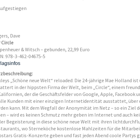
ers, Dave
 Circle
penheuer & Witsch – gebunden, 22,99 Euro
N: 978-3-462-04675-5
lagsinfos
zbeschreibung:
leys „Schöne neue Welt“ reloaded: Die 24-jährige Mae Holland ist ü
attert in der hippsten Firma der Welt, beim „Circle“, einem freun
Kalifornien, der die Geschäftsfelder von Google, Apple, Facebook 
alle Kunden mit einer einzigen Internetidentität ausstattet, über 
den kann. Mit dem Wegfall der Anonymität im Netz – so ein Ziel d
ten – wird es keinen Schmutz mehr geben im Internet und auch kein
ler Begeisterung in diese schöne neue Welt mit ihren lichtdurchf
taurants, wo Sterneköche kostenlose Mahlzeiten für die Mitarbeit
stars Gratis-Konzerte geben und fast jeden Abend coole Partys ge