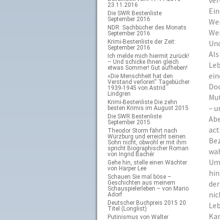
ver
23.11.2016
Ein
Die SWR Bestenliste
September 2016
Wer
NDR: Sachbücher des Monats
Wer
September 2016
Krimi-Bestenliste der Zeit:
Und
September 2016
Als
Ich melde mich hiermit zurück!
– Und schicke Ihnen gleich
Leb
etwas Sommer! Gut aufheben!
ein
»Die Menschheit hat den
Verstand verloren“ Tagebücher
Doc
1939-1945 von Astrid
Lindgren
Mut
Krimi-Bestenliste Die zehn
– u
besten Krimis im August 2015
Die SWR Bestenliste
Abe
September 2015
act
Theodor Storm fährt nach
Würzburg und erreicht seinen
Bez
Sohn nicht, obwohl er mit ihm
spricht Biographischer Roman
wah
von Ingrid Bachér
Um 
Gehe hin, stelle einen Wächter
von Harper Lee
hin
Schauen Sie mal böse –
der
Geschichten aus meinem
Schauspielerleben – von Mario
nic
Adorf
Deutscher Buchpreis 2015 20
Leb
Titel (Longlist)
Kan
Putinismus von Walter