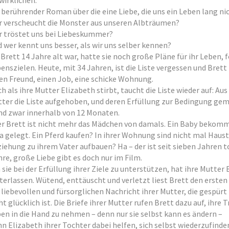
wirklichen.
 berührender Roman über die eine Liebe, die uns ein Leben lang nic
 verscheucht die Monster aus unseren Albträumen?
 tröstet uns bei Liebeskummer?
 wer kennt uns besser, als wir uns selber kennen?
 Brett 14 Jahre alt war, hatte sie noch große Pläne für ihr Leben, 
enszielen. Heute, mit 34 Jahren, ist die Liste vergessen und Brett
en Freund, einen Job, eine schicke Wohnung.
h als ihre Mutter Elizabeth stirbt, taucht die Liste wieder auf: Au
ter die Liste aufgehoben, und deren Erfüllung zur Bedingung gema
nd zwar innerhalb von 12 Monaten.
r Brett ist nicht mehr das Mädchen von damals. Ein Baby bekomm
a gelegt. Ein Pferd kaufen? In ihrer Wohnung sind nicht mal Haust
iehung zu ihrem Vater aufbauen? Ha – der ist seit sieben Jahren to
re, große Liebe gibt es doch nur im Film.
sie bei der Erfüllung ihrer Ziele zu unterstützen, hat ihre Mutter
terlassen. Wütend, enttäuscht und verletzt liest Brett den ersten 
 liebevollen und fürsorglichen Nachricht ihrer Mutter, die gespürt
ht glücklich ist. Die Briefe ihrer Mutter rufen Brett dazu auf, ihr
en in die Hand zu nehmen – denn nur sie selbst kann es ändern –
n Elizabeth ihrer Tochter dabei helfen, sich selbst wiederzufinde