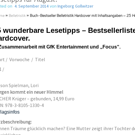
4. September 2014
Ingeborg Gollwitzer
ted on
von
me
»
Belletristik
»
Buch-Bestseller Belletristik Hardcover mit Inhaltsangaben – 25 H
 wunderbare Lesetipps – Bestsellerliste 
ardcover.
 Zusammenarbeit mit GfK Entertainment und „Focus“.
rt / Vorwoche / Titel
1 /
son Spielman, Lori
rgen kommt ein neuer Himmel
CHER Krüger – gebunden, 14,99 Euro
N: 978-3-8105-1330-4
lagsinfos
zbeschreibung:
nen Träume glücklich machen? Eine Mutter zeigt ihrer Tochter d