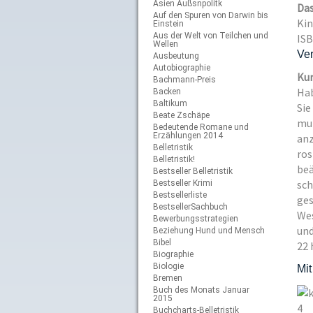
Asien Außsnpolitk
Das
Auf den Spuren von Darwin bis
Kin
Einstein
Aus der Welt von Teilchen und
ISB
Wellen
Ver
Ausbeutung
Autobiographie
Kur
Bachmann-Preis
Hab
Backen
Baltikum
Sie
Beate Zschäpe
mut
Bedeutende Romane und
Erzählungen 2014
anz
Belletristik
ros
Belletristik!
beä
Bestseller Belletristik
sch
Bestseller Krimi
Bestsellerliste
ges
BestsellerSachbuch
Wes
Bewerbungsstrategien
und
Beziehung Hund und Mensch
Bibel
22 
Biographie
Biologie
Mit
Bremen
Buch des Monats Januar
2015
4
Buchcharts-Belletristik