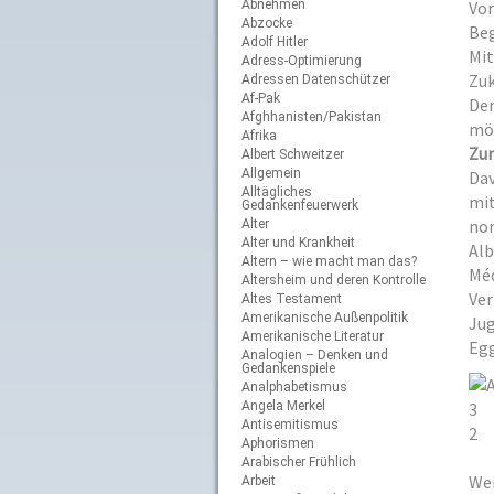
Abnehmen
Vor
Abzocke
Beg
Adolf Hitler
Mit
Adress-Optimierung
Zuk
Adressen Datenschützer
Af-Pak
Dem
Afghhanisten/Pakistan
mög
Afrika
Zum
Albert Schweitzer
Allgemein
Dav
Alltägliches
mit
Gedankenfeuerwerk
nom
Alter
Alter und Krankheit
Alb
Altern – wie macht man das?
Méd
Altersheim und deren Kontrolle
Ver
Altes Testament
Amerikanische Außenpolitik
Jug
Amerikanische Literatur
Egg
Analogien – Denken und
Gedankenspiele
Analphabetismus
Angela Merkel
3
Antisemitismus
2
Aphorismen
Arabischer Frühlich
Wei
Arbeit