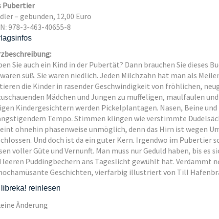
 Pubertier
dler – gebunden, 12,00 Euro
N: 978-3-463-40655-8
lagsinfos
zbeschreibung:
en Sie auch ein Kind in der Pubertät? Dann brauchen Sie dieses Bu
 waren süß. Sie waren niedlich. Jeden Milchzahn hat man als Meil
ieren die Kinder in rasender Geschwindigkeit von fröhlichen, neu
uschauenden Mädchen und Jungen zu muffeligen, maulfaulen und 
igen Kindergesichtern werden Pickelplantagen. Nasen, Beine und 
ngstigendem Tempo. Stimmen klingen wie verstimmte Dudelsäc
eint ohnehin phasenweise unmöglich, denn das Hirn ist wegen 
chlossen. Und doch ist da ein guter Kern. Irgendwo im Pubertier
en voller Güte und Vernunft. Man muss nur Geduld haben, bis es 
 leeren Puddingbechern ans Tageslicht gewühlt hat. Verdammt n
hochamüsante Geschichten, vierfarbig illustriert von Till Hafenbr
 libreka! reinlesen