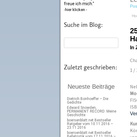
freue ich mich."
Pos
-hier klicken -
Ho
Suche im Blog:
25
H
In
Cha
Zuletzt geschrieben:
1 / 
Neueste Beiträge
Nel
Mo
Dietrich Bonhoeffer – Die
FIS
Gedichte
ISB
Edward Snowden,
PERMANENT RECORD: Meine
Ver
Geschichte
boersenblatt.net Bestseller
Kur
Ratgeber vom 10.11.2016 –
23.11.2016
Kön
boersenblatt.net Bestseller
Belletristik vom 17.11.2016 –