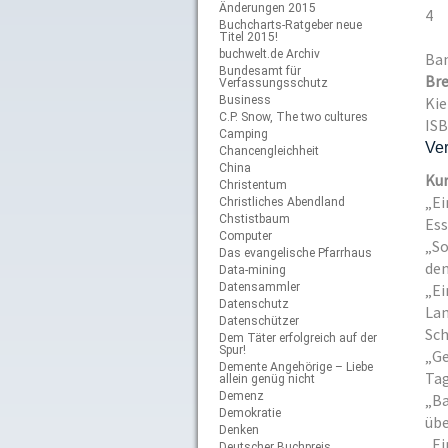
Änderungen 2015
4
Buchcharts-Ratgeber neue
Titel 2015!
buchwelt.de Archiv
Ban
Bundesamt für
Bre
Verfassungsschutz
Business
Kie
C.P. Snow, The two cultures
ISB
Camping
Ver
Chancengleichheit
China
Kur
Christentum
„Ei
Christliches Abendland
Chstistbaum
Ess
Computer
„So
Das evangelische Pfarrhaus
den
Data-mining
Datensammler
„Ei
Datenschutz
Lan
Datenschützer
Sch
Dem Täter erfolgreich auf der
Spur!
„Ge
Demente Angehörige – Liebe
Tag
allein genüg nicht
Demenz
„Ba
Demokratie
übe
Denken
„Ei
Deutscher Buchpreis