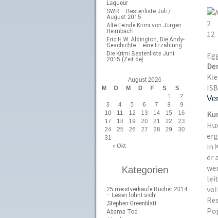
Laqueur
SWR – Bestenliste Juli /
August 2015
2
Alte Feinde Krimi von Jürgen
Heimbach
12
Eric H.W. Aldington, Die Andy-
Geschichte – eine Erzählung
Die Krimi Bestenliste Juni
Egg
2015 (Zeit.de)
Der
Kie
August 2026
ISB
M
D
M
D
F
S
S
1
2
Ver
3
4
5
6
7
8
9
10
11
12
13
14
15
16
Kur
17
18
19
20
21
22
23
Hux
24
25
26
27
28
29
30
erg
31
in 
« Okt.
er 
wer
Kategorien
lei
vol
25 meistverkaufe Bücher 2014
– Lesen lohnt sich!
Res
;Stephen Greenblatt
Pop
Abama Tod