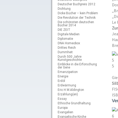
Dor
Deutscher Buchpreis 2012
Dichtung
„Br
Dicke Bücher – kein Problem
„Di
Die Revolution der Technik
Le 
Die schönsten deutschen
Bücher 2014
Zum
DIE ZEIT
Jea
Digitale Medien
Diplomatie
Hau
DNA Homeobox
Bre
Drittes Reich
Dummheit
Durch 500 Jahre
5
Kunstgeschichte
Einblicke in die Erforschung
5
der Gene
Emanzipation
Energie
Gie
Erdöl
Sil
Erdwärmung
FIS
Eric H.W.Aldington
ISB
Erzählung(en)
Essay
Ver
Ethische Grundhaltung
Europa
Evangelien
6
Evangelische Kirche