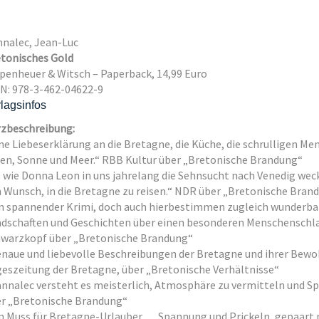
nalec, Jean-Luc
tonisches Gold
penheuer & Witsch – Paperback, 14,99 Euro
N: 978-3-462-04622-9
lagsinfos
zbeschreibung:
ne Liebeserklärung an die Bretagne, die Küche, die schrulligen M
en, Sonne und Meer.“ RBB Kultur über „Bretonische Brandung“
 wie Donna Leon in uns jahrelang die Sehnsucht nach Venedig wec
 Wunsch, in die Bretagne zu reisen.“ NDR über „Bretonische Bran
n spannender Krimi, doch auch hierbe­stimmen zugleich wunderba
dschaften und Geschichten über einen besonderen Menschenschlag
warzkopf über „Bretonische Brandung“
naue und liebevolle Beschreibungen der Bretagne und ihrer Bewo
eszeitung der Bretagne, über „Bretonische Verhältnisse“
nnalec versteht es meisterlich, Atmosphäre zu vermitteln und Sp
r „Bretonische Brandung“
n Muss für Bretagne-Urlauber … Spannung und Prickeln, gepaart m