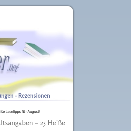
ungen - Rezensionen
iße Lesetipps für August!
altsangaben – 25 Heiße