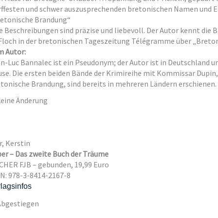
ffesten und schwer auszusprechenden bretonischen Namen und E
etonische Brandung“
e Beschreibungen sind präzise und liebe­voll. Der Autor kennt die 
Floch in der bretonischen Tageszeitung Télégramme über „Breton
 Autor:
n-Luc Bannalec ist ein Pseudonym; der Autor ist in Deutschland un
se. Die ersten beiden Bände der Krimireihe mit Kommissar Dupin,
tonische Brandung, sind bereits in mehreren Ländern erschienen.
r, Kerstin
ber – Das zweite Buch der Träume
CHER FJB – gebunden, 19,99 Euro
N: 978-3-8414-2167-8
lagsinfos