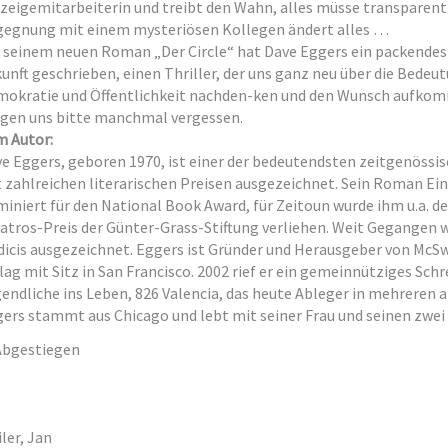
zeigemitarbeiterin und treibt den Wahn, alles müsse transparent s
egnung mit einem mysteriösen Kollegen ändert alles …
 seinem neuen Roman „Der Circle“ hat Dave Eggers ein packendes
unft geschrieben, einen Thriller, der uns ganz neu über die Bedeu
okratie und Öffentlichkeit nachden-ken und den Wunsch aufkomm
en uns bitte manchmal vergessen.
 Autor:
e Eggers, geboren 1970, ist einer der bedeutendsten zeitgenössi
 zahlreichen literarischen Preisen ausgezeichnet. Sein Roman E
iniert für den National Book Award, für Zeitoun wurde ihm u.a. d
atros-Preis der Günter-Grass-Stiftung verliehen. Weit Gegangen w
icis ausgezeichnet. Eggers ist Gründer und Herausgeber von Mc
lag mit Sitz in San Francisco. 2002 rief er ein gemeinnütziges Sch
endliche ins Leben, 826 Valencia, das heute Ableger in mehreren 
ers stammt aus Chicago und lebt mit seiner Frau und seinen zwei 
ler, Jan