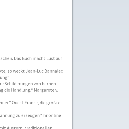
enschen. Das Buch macht Lust auf
kte, so weckt Jean-Luc Bannalec
dung“
re Schilderun­gen von herben
 die Handlung.“ Margarete v.
hner“ Ouest France, die größte
annung zu erzeugen.“ hr online
it Austern, traditionellen