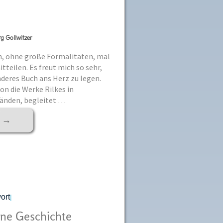
g Gollwitzer
h, ohne große Formalitäten, mal
teilen. Es freut mich so sehr,
deres Buch ans Herz zu legen.
on die Werke Rilkes in
nden, begleitet …
r
→
ort
|
e Geschichte