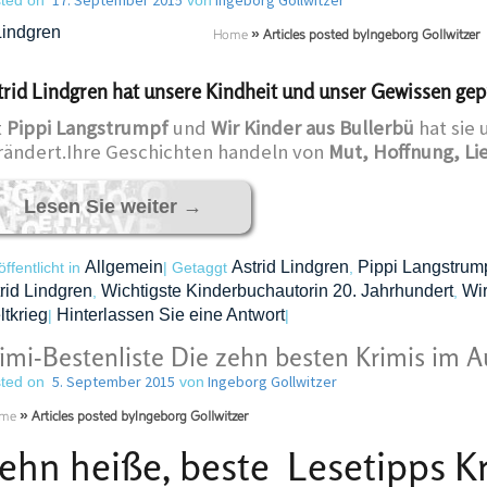
17. September 2015
Ingeborg Gollwitzer
ted on
von
Home
»
Articles posted byIngeborg Gollwitzer
trid Lindgren hat unsere Kindheit und unser Gewissen gep
t
Pippi Langstrumpf
und
Wir Kinder aus Bullerbü
hat sie 
rändert.Ihre Geschichten handeln von
Mut, Hoffnung, Li
Lesen Sie weiter
→
Allgemein
Astrid Lindgren
Pippi Langstrum
öffentlicht in
|
Getaggt
,
rid Lindgren
Wichtigste Kinderbuchautorin 20. Jahrhundert
Wir
,
,
tkrieg
Hinterlassen Sie eine Antwort
|
|
imi-Bestenliste Die zehn besten Krimis im A
5. September 2015
Ingeborg Gollwitzer
ted on
von
me
»
Articles posted byIngeborg Gollwitzer
ehn heiße, beste Lesetipps
K