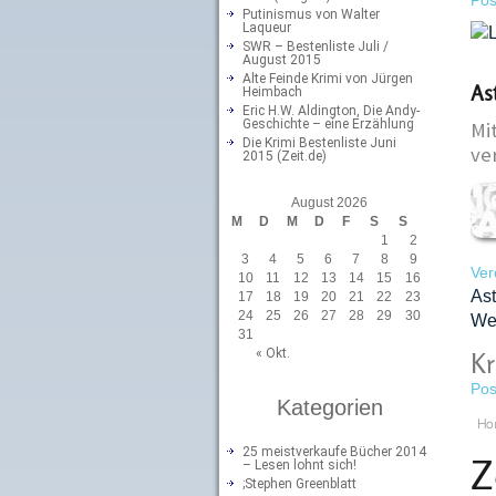
Pos
Putinismus von Walter
Laqueur
SWR – Bestenliste Juli /
August 2015
Alte Feinde Krimi von Jürgen
As
Heimbach
Eric H.W. Aldington, Die Andy-
Geschichte – eine Erzählung
Mi
Die Krimi Bestenliste Juni
ve
2015 (Zeit.de)
August 2026
M
D
M
D
F
S
S
1
2
3
4
5
6
7
8
9
Ver
10
11
12
13
14
15
16
Ast
17
18
19
20
21
22
23
24
25
26
27
28
29
30
Wel
31
« Okt.
Kr
Pos
Kategorien
Ho
25 meistverkaufe Bücher 2014
Z
– Lesen lohnt sich!
;Stephen Greenblatt