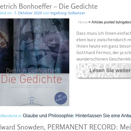
etrich Bonhoeffer – Die Gedichte
7. Oktober 2020
Ingeborg Gollwitzer
ted on
von
Home
»
Articles posted byIngebor
Dass muss ich Ihnen einfac
eben kurz zwischendurch mit
Ihnen heute ein ganz beson
Gotthard Fermor, der ja sch
wunderschönen Geschenkbä
Lesen Sie weite
Glaube und Philosophie
Hinterlassen Sie eine Antw
öffentlicht in
|
dward Snowden, PERMANENT RECORD: Mein