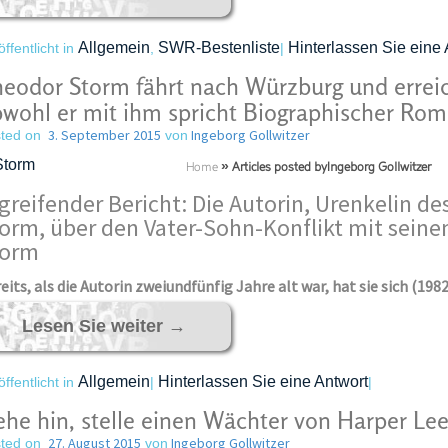
Allgemein
SWR-Bestenliste
Hinterlassen Sie eine 
öffentlicht in
,
|
eodor Storm fährt nach Würzburg und erreic
wohl er mit ihm spricht Biographischer Rom
3. September 2015
Ingeborg Gollwitzer
ted on
von
Home
»
Articles posted byIngeborg Gollwitzer
greifender Bericht: Die Autorin, Urenkelin d
orm, über den Vater-Sohn-Konflikt mit sei
torm
eits, als die Autorin zweiundfünfig Jahre alt war, hat sie sich (19
Lesen Sie weiter
→
Allgemein
Hinterlassen Sie eine Antwort
öffentlicht in
|
|
he hin, stelle einen Wächter von Harper Le
27. August 2015
Ingeborg Gollwitzer
ted on
von