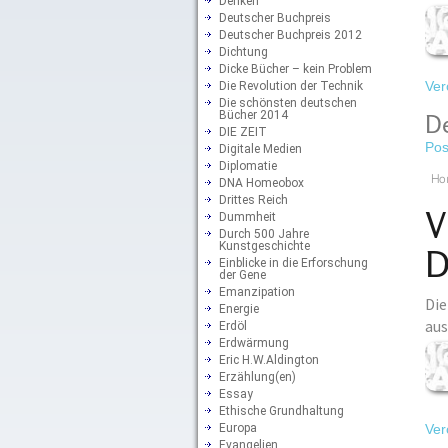
Denken
Deutscher Buchpreis
Deutscher Buchpreis 2012
Dichtung
Dicke Bücher – kein Problem
Ver
Die Revolution der Technik
Die schönsten deutschen
Bücher 2014
De
DIE ZEIT
Pos
Digitale Medien
Diplomatie
Ho
DNA Homeobox
Drittes Reich
V
Dummheit
Durch 500 Jahre
Kunstgeschichte
D
Einblicke in die Erforschung
der Gene
Emanzipation
Die
Energie
aus
Erdöl
Erdwärmung
Eric H.W.Aldington
Erzählung(en)
Essay
Ethische Grundhaltung
Europa
Ver
Evangelien