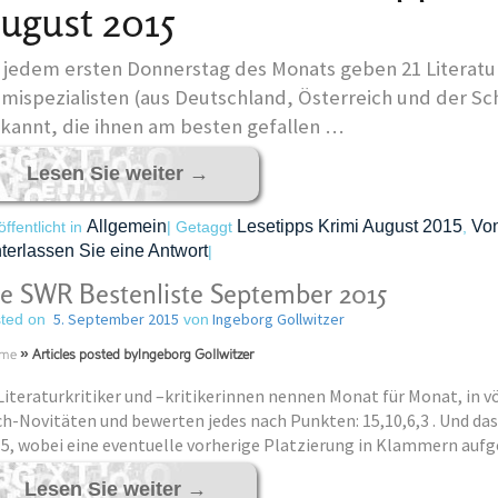
ugust 2015
 jedem ersten Donnerstag des Monats geben 21 Literatur
imispezialisten (aus Deutschland, Österreich und der S
kannt, die ihnen am besten gefallen …
Lesen Sie weiter
→
Allgemein
Lesetipps Krimi August 2015
Von
öffentlicht in
|
Getaggt
,
terlassen Sie eine Antwort
|
e SWR Bestenliste September 2015
5. September 2015
Ingeborg Gollwitzer
ted on
von
me
»
Articles posted byIngeborg Gollwitzer
Literaturkritiker und –kritikerinnen nennen Monat für Monat, in völ
h-Novitäten und bewerten jedes nach Punkten: 15,10,6,3 . Und das
5, wobei eine eventuelle vorherige Platzierung in Klammern aufge
Lesen Sie weiter
→