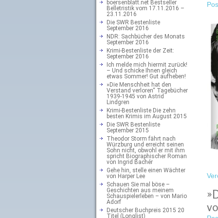
boersenblatt.net Bestseller
Pos
Belletristik vom 17.11.2016 –
23.11.2016
Die SWR Bestenliste
September 2016
NDR: Sachbücher des Monats
September 2016
Krimi-Bestenliste der Zeit:
September 2016
Ich melde mich hiermit zurück!
– Und schicke Ihnen gleich
etwas Sommer! Gut aufheben!
»Die Menschheit hat den
Verstand verloren“ Tagebücher
1939-1945 von Astrid
Lindgren
Krimi-Bestenliste Die zehn
besten Krimis im August 2015
Die SWR Bestenliste
September 2015
Theodor Storm fährt nach
Würzburg und erreicht seinen
Sohn nicht, obwohl er mit ihm
spricht Biographischer Roman
von Ingrid Bachér
Gehe hin, stelle einen Wächter
Ver
von Harper Lee
Schauen Sie mal böse –
Geschichten aus meinem
»D
Schauspielerleben – von Mario
Adorf
vo
Deutscher Buchpreis 2015 20
Titel (Longlist)