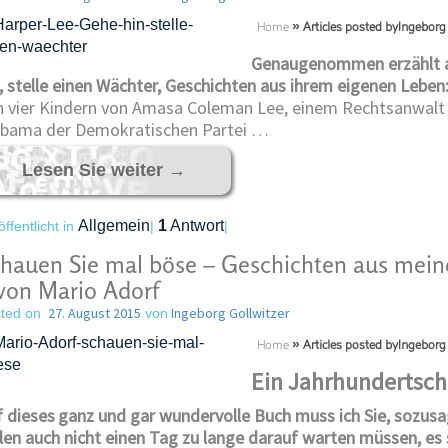
Home
»
Articles posted byIngeborg 
Genaugenommen erzählt a
, stelle einen Wächter, Geschichten aus ihrem eigenen Leben
n vier Kindern von Amasa Coleman Lee, einem Rechtsanwalt
abama der Demokratischen Partei …
Lesen Sie weiter
→
Allgemein
1
Antwort
öffentlicht in
|
|
hauen Sie mal böse – Geschichten aus mein
von Mario Adorf
27. August 2015
Ingeborg Gollwitzer
ted on
von
Home
»
Articles posted byIngeborg 
Ein Jahrhundertsch
 dieses
ganz und gar wundervolle Buch muss ich Sie, sozusag
len auch nicht einen Tag zu lange darauf warten müssen, es 