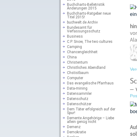
Buchcharts-Belletristik
Änderungen 2015
Buchcharts-Ratgeber neue
Titel 2015!
buchwelt.de Archiv
hin
Bundesamt für
Verfassungsschutz
vo
Business
Al
C.P. Snow, The two cultures
Camping
Chancengleichheit
China
Christentum
Christliches Abendland
Ver
Chstistbaum
Computer
Sc
Das evangelische Pfarrhaus
– 
Data-mining
Datensammler
Pos
Datenschutz
Datenschützer
Dem Täter erfolgreich auf der
Spur!
Demente Angehörige – Liebe
allein genüg nicht
Auf
Demenz
Demokratie
sol