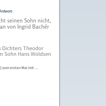
Antwort
|
ht seinen Sohn nicht,
an von Ingrid Bachér
es Dichters Theodor
nem Sohn Hans Woldsen
82) zum ersten Mal mit …
e