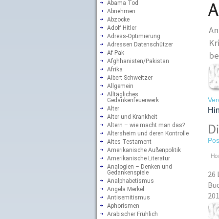
A
Abama Tod
Abnehmen
Abzocke
Adolf Hitler
An
Adress-Optimierung
Kr
Adressen Datenschützer
Af-Pak
be
Afghhanisten/Pakistan
Afrika
Albert Schweitzer
Allgemein
Alltägliches
Ver
Gedankenfeuerwerk
Alter
Hin
Alter und Krankheit
Altern – wie macht man das?
Di
Altersheim und deren Kontrolle
Pos
Altes Testament
Amerikanische Außenpolitik
Ho
Amerikanische Literatur
Analogien – Denken und
Gedankenspiele
26 
Analphabetismus
Buc
Angela Merkel
201
Antisemitismus
Aphorismen
Arabischer Frühlich