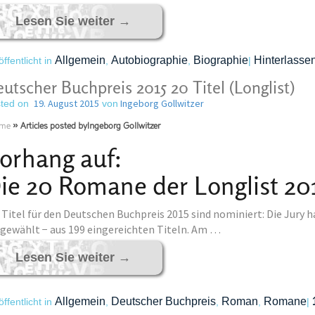
Lesen Sie weiter
→
Allgemein
Autobiographie
Biographie
Hinterlassen
öffentlicht in
,
,
|
utscher Buchpreis 2015 20 Titel (Longlist)
19. August 2015
Ingeborg Gollwitzer
ted on
von
me
»
Articles posted byIngeborg Gollwitzer
orhang auf:
ie 20 Romane der Longlist 20
 Titel für den Deutschen Buchpreis 2015 sind nominiert: Die Jury 
gewählt − aus 199 eingereichten Titeln. Am …
Lesen Sie weiter
→
Allgemein
Deutscher Buchpreis
Roman
Romane
öffentlicht in
,
,
,
|