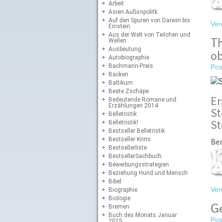
Arbeit
Asien Außsnpolitk
Auf den Spuren von Darwin bis
Ver
Einstein
Aus der Welt von Teilchen und
Th
Wellen
Ausbeutung
ob
Autobiographie
Bachmann-Preis
Pos
Backen
Baltikum
Beate Zschäpe
Er
Bedeutende Romane und
Erzählungen 2014
St
Belletristik
S
Belletristik!
Bestseller Belletristik
Bestseller Krimi
Ber
Bestsellerliste
BestsellerSachbuch
Bewerbungsstrategien
Beziehung Hund und Mensch
Bibel
Ver
Biographie
Biologie
Ge
Bremen
Buch des Monats Januar
Pos
2015