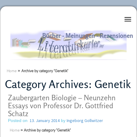
Literaturkurier.net
Bücher - Meinungen - Rezensionen
Home
»
Archive by category 'Genetik'
Category Archives:
Genetik
Zaubergarten Biologie – Neunzehn
Essays von Professor Dr. Gottfried
Schatz
13. January 2014
Ingeborg Gollwitzer
Posted on
by
Home
»
Archive by category 'Genetik'