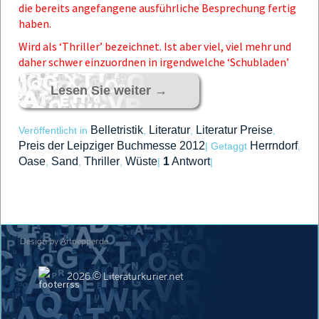
die bereits angefangene ausführliche Besprechung fertig
haben.
Wird als ‘Thriller’ bezeichnet. Ist aber viel, viel mehr und
daher schwer einzuordnen in irgendwelche ‘Schubladen’
Lesen Sie weiter
→
Belletristik
Literatur
Literatur Preise
Veröffentlicht in
,
,
,
Preis der Leipziger Buchmesse 2012
Herrndorf
|
Getaggt
,
Oase
Sand
Thriller
Wüste
1
Antwort
,
,
,
|
|
Design by Artpepper.de
2026 © Literaturkurier.net