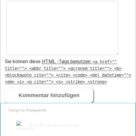
Sie können diese
HTML
-Tags benutzen:
<a href=""
title=""> <abbr title=""> <acronym title=""> <b>
<blockquote cite=""> <cite> <code> <del datetime="">
<em> <i> <q cite=""> <s> <strike> <strong>
Design by Artpepper.de
2026 © Literaturkurier.net