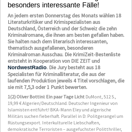
besonders interessante Fälle!
An jedem ersten Donnerstag des Monats wählen 18
Literaturkritiker und Krimispezialisten aus
Deutschland, Österreich und der Schweiz die zehn
Kriminalromane, die ihnen am besten gefallen haben.
Sie halten nach dem literarisch interessanten,
thematisch ausgefallenen, besonderen
Kriminalroman Ausschau. Die KrimiZeit-Bestenliste
entsteht in Kooperation von DIE ZEIT und
. Die Jury besteht aus 18
NordwestRadio
Spezialisten für Kriminalliteratur, die aus der
laufenden Produktion jeweils 4 Titel vorschlagen, die
sie mit 7,5,3 oder 1 Punkt bewerten.
1
(2) Oliver Bottini: Ein paar Tage Licht
DuMont, 512 S.,
19,99 €
Algerien/Deutschland. Deutscher Ingenieur von
Islamisten entführt! BKA-Mann Eley und algerische
Militärs suchen fieberhaft. Parallel in D: Politgerangel um
Rüstungsexport. Interkulturelle Liebschaften,
demokratische Terroristen – ausgefuchster Politthriller,