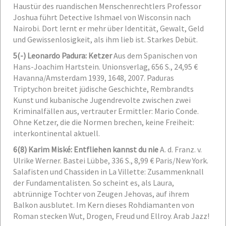
Haustür des ruandischen Menschenrechtlers Professor
Joshua führt Detective Ishmael von Wisconsin nach
Nairobi. Dort lernt er mehr über Identität, Gewalt, Geld
und Gewissenlosigkeit, als ihm lieb ist. Starkes Debüt.
5
(-) Leonardo Padura: Ketzer
Aus dem Spanischen von
Hans-Joachim Hartstein. Unionsverlag, 656 S., 24,95 €
Havanna/Amsterdam 1939, 1648, 2007. Paduras
Triptychon breitet jüdische Geschichte, Rembrandts
Kunst und kubanische Jugendrevolte zwischen zwei
Kriminalfällen aus, vertrauter Ermittler: Mario Conde.
Ohne Ketzer, die die Normen brechen, keine Freiheit:
interkontinental aktuell.
6
(8) Karim Miské: Entfliehen kannst du nie
A. d. Franz. v.
Ulrike Werner. Bastei Lübbe, 336 S., 8,99 €
Paris/New York.
Salafisten und Chassiden in La Villette: Zusammenknall
der Fundamentalisten. So scheint es, als Laura,
abtrünnige Tochter von Zeugen Jehovas, auf ihrem
Balkon ausblutet. Im Kern dieses Rohdiamanten von
Roman stecken Wut, Drogen, Freud und Ellroy. Arab Jazz!