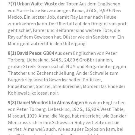
7
(7) Urban Waite: Wüste der Toten
Aus dem Englischen
von Marie-Luise Bezzenberger. Knaur, 378 S., 9,99 €
New
Mexico. Ein letzter Job, damit Ray Lamar nach Hause
zurückkehren kann. Der Überfall auf den Drogentransport
geht schief, Fahrer und Beifahrer sind weitere Tote, die
Ray auf dem Gewissen hat. Düster wie ein Sandsturm: Ein
Mann geht aufrecht in den Untergang.
8
(1) David Peace: GB84
Aus dem Englischen von Peter
Torberg. Liebeskind, 544 S., 24,80 €
Großbritannien,
großer Streik. Gewerkschaft NUM und Bergarbeiter gegen
Thatcher und Zechenschließung. An der Schwelle zum
Bürgerkrieg wuseln Gewerkschafter, Politiker,
Einpeitscher, Spitzel, Streikbrecher, Mörder. Das Ende der
Kohlewelt: kolossal noir.
9
(3) Daniel Woodrell: In Almas Augen
Aus dem Englischen
von Peter Torberg. Liebeskind, 192 S., 16,90 €
West Table,
Missouri, 1929. Alma, die Magd, hat miterlebt, wie Bankier
Glencross sich in ihre Schwester Ruby verliebte und sie
verriet. Alma weiß auch, wie es zu der Explosion kam, bei