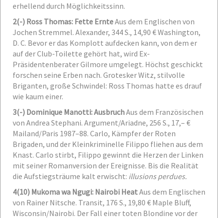
erhellend durch Möglichkeitssinn.
2
(-) Ross Thomas: Fette Ernte
Aus dem Englischen von
Jochen Stremmel. Alexander, 344 S., 14,90 €
Washington,
D. C. Bevor er das Komplott aufdecken kann, von dem er
auf der Club-Toilette gehört hat, wird Ex-
Präsidentenberater Gilmore umgelegt. Höchst geschickt
forschen seine Erben nach. Grotesker Witz, stilvolle
Briganten, große Schwindel: Ross Thomas hatte es drauf
wie kaum einer.
3
(-) Dominique Manotti: Ausbruch
Aus dem Französischen
von Andrea Stephani. Argument/Ariadne, 256 S., 17,– €
Mailand/Paris 1987–88. Carlo, Kämpfer der Roten
Brigaden, und der Kleinkriminelle Filippo fliehen aus dem
Knast. Carlo stirbt, Filippo gewinnt die Herzen der Linken
mit seiner Romanversion der Ereignisse. Bis die Realität
die Aufstiegsträume kalt erwischt:
illusions perdues.
4
(10) Mukoma wa Ngugi: Nairobi Heat
Aus dem Englischen
von Rainer Nitsche. Transit, 176 S., 19,80 €
Maple Bluff,
Wisconsin/Nairobi. Der Fall einer toten Blondine vor der