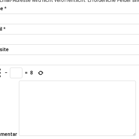
 Email-Adresse wird nicht veröffentlicht. Erforderliche Felder sin
e
*
l
*
site
−
=
8
mentar