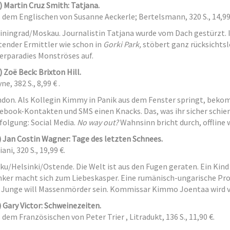
) Martin Cruz Smith: Tatjana.
 dem Englischen von Susanne Aeckerle; Bertelsmann, 320 S., 14,99
iningrad/Moskau. Journalistin Tatjana wurde vom Dach gestürzt. I
tender Ermittler wie schon in
Gorki Park,
stöbert ganz rücksichtslo
erparadies Monströses auf.
) Zoë Beck: Brixton Hill.
ne, 382 S., 8,99 € .
don. Als Kollegin Kimmy in Panik aus dem Fenster springt, bek
ebook-Kontakten und SMS einen Knacks. Das, was ihr sicher schien
folgung: Social Media.
No way out?
Wahnsinn bricht durch, offline w
) Jan Costin Wagner: Tage des letzten Schnees.
iani, 320 S., 19,99 €.
ku/Helsinki/Ostende. Die Welt ist aus den Fugen geraten. Ein Kind 
ker macht sich zum Liebeskasper. Eine rumänisch-ungarische Prost
 Junge will Massenmörder sein. Kommissar Kimmo Joentaa wird vie
) Gary Victor: Schweinezeiten.
 dem Französischen von Peter Trier , Litradukt, 136 S., 11,90 €.