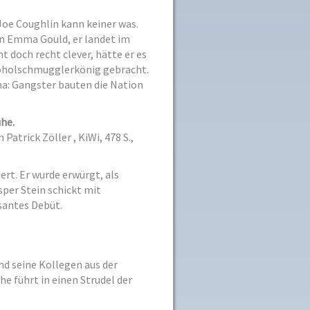
Joe Coughlin kann keiner was.
hn Emma Gould, er landet im
t doch recht clever, hätte er es
oholschmugglerkönig gebracht.
a: Gangster bauten die Nation
uhe.
atrick Zöller , KiWi, 478 S.,
rt. Er wurde erwürgt, als
per Stein schickt mit
santes Debüt.
nd seine Kollegen aus der
e führt in einen Strudel der