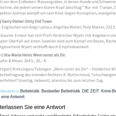
ti vor dem Erdbeben. Massengräber, in denen Hunde und Schweine 
llotine, die jedem seinen klaren Kopf abschlug.“ Nur mit Tranpe, 
pektor Azémar kämpft um sein Kind. Gegen Korruption, evangelik
) Garry Disher: Dirty Old Town.
d. Englischen von Ango Laina u. Angelika Müller; Pulp Master, 332 S.,
bourne. Erneut hat sich Profi-Verbrecher Wyatt mit Angebern und
pler Überfall auf einen Juwelier wird zum Kampf um Beute, Rache 
tgesottene Wyatt verblüfft durch Empfindsamkeit.
-) Uta-Maria Heim: Wem sonst als Dir.
pfer & Meyer, 264 S., 20,– €.
ttgart/Knitzingen/Tübingen. „Wem sonst als Dir.“ – Hölderlins W
bstbefragung des irrenden Richters K. Muttermord, Totschweigen, 
verfehlen? Grantig, liebevoll, atemlos bis zum letzten Zug.
Belletristik
Bestseller Belletristik
DIE ZEIT
Krimi-Be
öffentlicht in
,
,
,
 eine Antwort
|
terlassen Sie eine Antwort