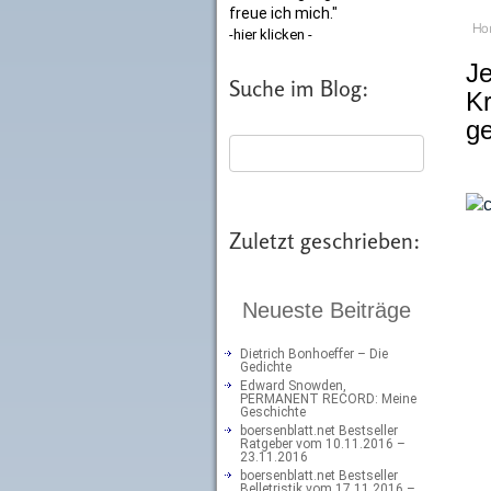
freue ich mich."
Ho
-hier klicken -
Je
Suche im Blog:
Kr
ge
Zuletzt geschrieben:
Neueste Beiträge
Dietrich Bonhoeffer – Die
Gedichte
Edward Snowden,
PERMANENT RECORD: Meine
Geschichte
boersenblatt.net Bestseller
Ratgeber vom 10.11.2016 –
23.11.2016
boersenblatt.net Bestseller
Belletristik vom 17.11.2016 –