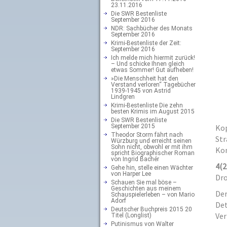
23.11.2016
Die SWR Bestenliste
September 2016
NDR: Sachbücher des Monats
September 2016
Krimi-Bestenliste der Zeit:
September 2016
Ich melde mich hiermit zurück!
– Und schicke Ihnen gleich
etwas Sommer! Gut aufheben!
»Die Menschheit hat den
Verstand verloren“ Tagebücher
1939-1945 von Astrid
Lindgren
Krimi-Bestenliste Die zehn
besten Krimis im August 2015
Die SWR Bestenliste
September 2015
Kop
Theodor Storm fährt nach
Str
Würzburg und erreicht seinen
Sohn nicht, obwohl er mit ihm
Kom
spricht Biographischer Roman
von Ingrid Bachér
4
(2
Gehe hin, stelle einen Wächter
von Harper Lee
Dro
Schauen Sie mal böse –
Geschichten aus meinem
Der
Schauspielerleben – von Mario
Adorf
Det
Deutscher Buchpreis 2015 20
Ver
Titel (Longlist)
Putinismus von Walter