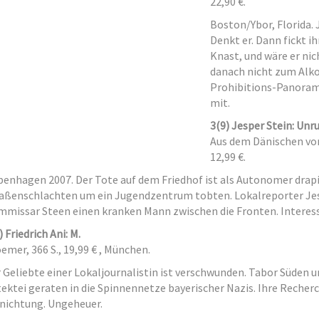
22,90 €.
Boston/Ybor, Florida. 
Denkt er. Dann fickt i
Knast, und wäre er nich
danach nicht zum Alk
Prohibitions-Panoram
mit.
3
(9) Jesper Stein: Unr
Aus dem Dänischen von P
12,99 €.
enhagen 2007. Der Tote auf dem Friedhof ist als Autonomer drapie
aßenschlachten um ein Jugendzentrum tobten. Lokalreporter Jes
missar Steen einen kranken Mann zwischen die Fronten. Interes
) Friedrich Ani: M.
emer, 366 S., 19,99 € , München.
 Geliebte einer Lokaljournalistin ist verschwunden. Tabor Süden u
ektei geraten in die Spinnennetze bayerischer Nazis. Ihre Recherch
nichtung. Ungeheuer.