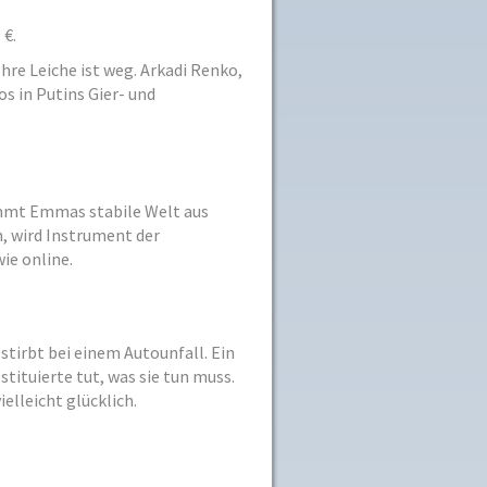
 €.
hre Leiche ist weg. Arkadi Renko,
s in Putins Gier- und
ommt Emmas stabile Welt aus
, wird Instrument der
ie online.
stirbt bei einem Autounfall. Ein
ituierte tut, was sie tun muss.
lleicht glücklich.