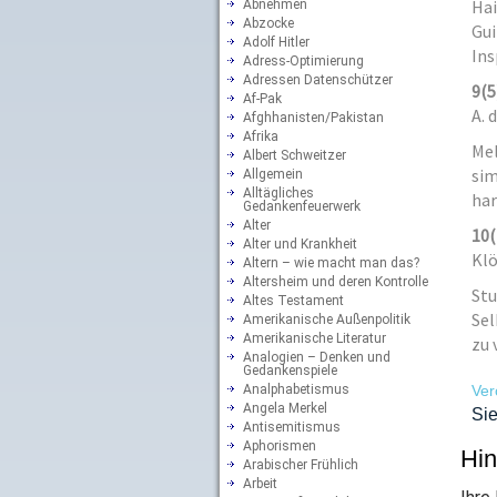
Hai
Abnehmen
Abzocke
Gui
Adolf Hitler
Ins
Adress-Optimierung
Adressen Datenschützer
9
(5
Af-Pak
A. 
Afghhanisten/Pakistan
Afrika
Mel
Albert Schweitzer
sim
Allgemein
Alltägliches
har
Gedankenfeuerwerk
Alter
10
(
Alter und Krankheit
Klö
Altern – wie macht man das?
Altersheim und deren Kontrolle
Stu
Altes Testament
Sel
Amerikanische Außenpolitik
Amerikanische Literatur
zu 
Analogien – Denken und
Gedankenspiele
Analphabetismus
Ver
Angela Merkel
Sie
Antisemitismus
Aphorismen
Hin
Arabischer Frühlich
Arbeit