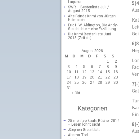
Laqueur
5
(4
SWR – Bestenliste Juli /
Aus
August 2015
Alte Feinde Krimi von Jürgen
Kal
Heimbach
Eric H.W. Aldington, Die Andy-
Lei
Geschichte – eine Erzählung
Gei
Die Krimi Bestenliste Juni
2015 (Zeit.de)
6
(8
Hey
August 2026
M
D
M
D
F
S
S
Lon
1
2
Fac
3
4
5
6
7
8
9
10
11
12
13
14
15
16
Ver
17
18
19
20
21
22
23
24
25
26
27
28
29
30
7
(-
31
Gal
« Okt.
Tur
Ban
Kategorien
Ein
25 meistverkaufe Bücher 2014
8
(-
– Lesen lohnt sich!
;Stephen Greenblatt
Aus
Abama Tod