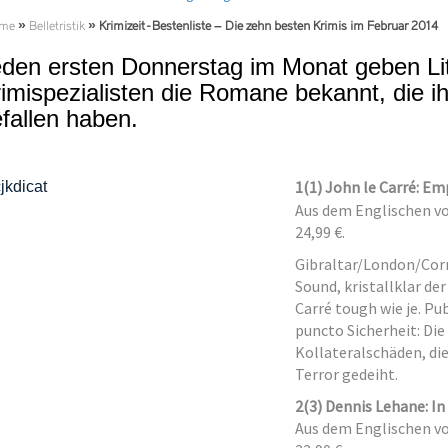
me
»
Belletristik
»
Krimizeit-Bestenliste – Die zehn besten Krimis im Februar 2014
den ersten Donnerstag im Monat geben Lite
imispezialisten die Romane bekannt, die 
fallen haben.
1
(1) John le Carré: Em
Aus dem Englischen von
24,99 €.
Gibraltar/London/Cor
Sound, kristallklar der
Carré tough wie je. Pu
puncto Sicherheit: Di
Kollateralschäden, di
Terror gedeiht.
2
(3) Dennis Lehane: In
Aus dem Englischen von