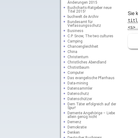
Änderungen 2015
Buchcharts-Ratgeber neue
Titel 2015!
Sie 
buchwelt.de Archiv
titl
Bundesamt für
Verfassungsschutz
<s> 
Business
C.P. Snow, The two cultures
Camping
Chancengleichheit
China
Christentum
Christliches Abendland
Chstistbaum
Computer
Das evangelische Pfarrhaus
Data-mining
Datensammler
Datenschutz
Datenschützer
Dem Täter erfolgreich auf der
Spur!
Demente Angehörige – Liebe
allein genüg nicht
Demenz
Demokratie
Denken
Deutscher Buchpreis