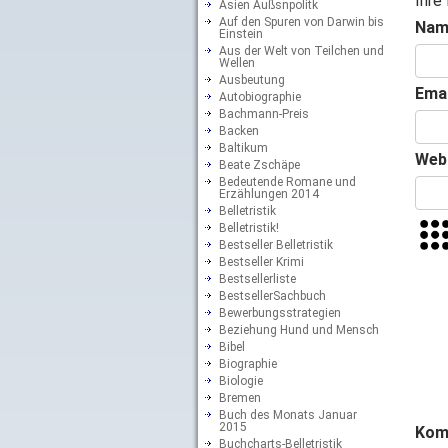
Ihre
Asien Außsnpolitk
Auf den Spuren von Darwin bis
Nam
Einstein
Aus der Welt von Teilchen und
Wellen
Ausbeutung
Emai
Autobiographie
Bachmann-Preis
Backen
Baltikum
Web
Beate Zschäpe
Bedeutende Romane und
Erzählungen 2014
Belletristik
Belletristik!
Bestseller Belletristik
Bestseller Krimi
Bestsellerliste
BestsellerSachbuch
Bewerbungsstrategien
Beziehung Hund und Mensch
Bibel
Biographie
Biologie
Bremen
Buch des Monats Januar
2015
Kom
Buchcharts-Belletristik