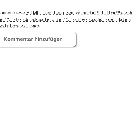
können diese
HTML
-Tags benutzen:
<a href="" title=""> <ab
e=""> <b> <blockquote cite=""> <cite> <code> <del dateti
<strike> <strong>