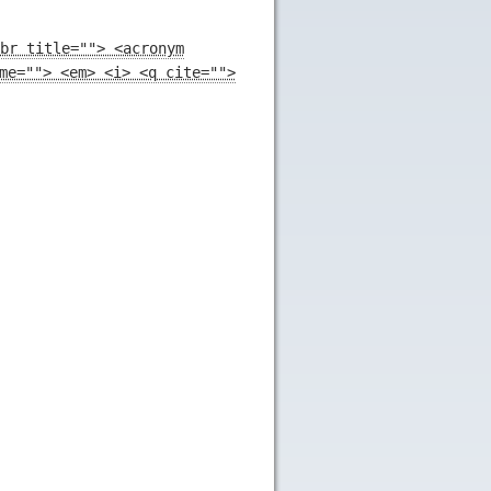
br title=""> <acronym
me=""> <em> <i> <q cite="">