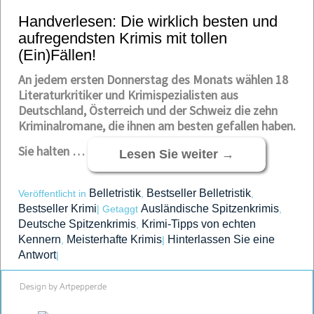
Handverlesen: Die wirklich besten und
aufregendsten Krimis mit tollen
(Ein)Fällen!
An jedem ersten Donnerstag des Monats wählen 18
Literaturkritiker und Krimispezialisten aus
Deutschland, Österreich und der Schweiz die zehn
Kriminalromane, die ihnen am besten gefallen haben.
Sie halten …
Lesen Sie weiter
→
Belletristik
Bestseller Belletristik
Veröffentlicht in
,
,
Bestseller Krimi
Ausländische Spitzenkrimis
|
Getaggt
,
Deutsche Spitzenkrimis
Krimi-Tipps von echten
,
Kennern
Meisterhafte Krimis
Hinterlassen Sie eine
,
|
Antwort
|
Design by Artpepper.de