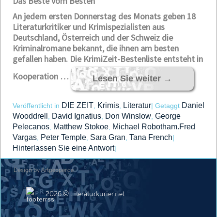
Das Beste vom Besten
An jedem ersten Donnerstag des Monats geben 18
Literaturkritiker und Krimispezialisten aus
Deutschland, Österreich und der Schweiz die
Kriminalromane bekannt, die ihnen am besten
gefallen haben. Die KrimiZeit-Bestenliste entsteht in
Kooperation …
Lesen Sie weiter
→
DIE ZEIT
Krimis
Literatur
Daniel
Veröffentlicht in
,
,
|
Getaggt
Wooddrell
David Ignatius
Don Winslow
George
,
,
,
Pelecanos
Matthew Stokoe
Michael Robotham.Fred
,
,
Vargas
Peter Temple
Sara Gran
Tana French
,
,
,
|
Hinterlassen Sie eine Antwort
|
Design by Artpepper.de
2026 © Literaturkurier.net