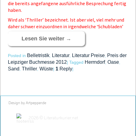
die bereits angefangene ausführliche Besprechung fertig
haben.
Wird als ‘Thriller’ bezeichnet. Ist aber viel, viel mehr und
daher schwer einzuordnen in irgendwelche ‘Schubladen’
Lesen Sie weiter
→
Belletristik
Literatur
Literatur Preise
Preis der
Posted in
,
,
,
Leipziger Buchmesse 2012
Herrndorf
Oase
|
Tagged
,
,
Sand
Thriller
Wüste
1
Reply
,
,
|
|
Design by Artpepper.de
2026 © Literaturkurier.net