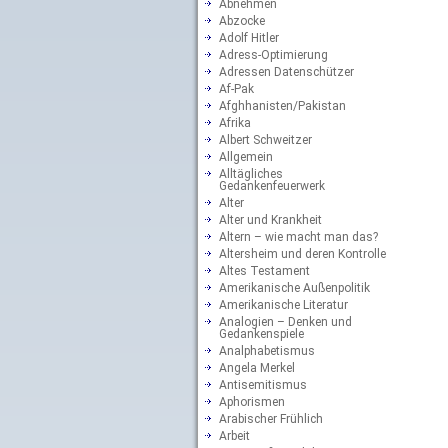
Abnehmen
Abzocke
Adolf Hitler
Adress-Optimierung
Adressen Datenschützer
Af-Pak
Afghhanisten/Pakistan
Afrika
Albert Schweitzer
Allgemein
Alltägliches
Gedankenfeuerwerk
Alter
Alter und Krankheit
Altern – wie macht man das?
Altersheim und deren Kontrolle
Altes Testament
Amerikanische Außenpolitik
Amerikanische Literatur
Analogien – Denken und
Gedankenspiele
Analphabetismus
Angela Merkel
Antisemitismus
Aphorismen
Arabischer Frühlich
Arbeit