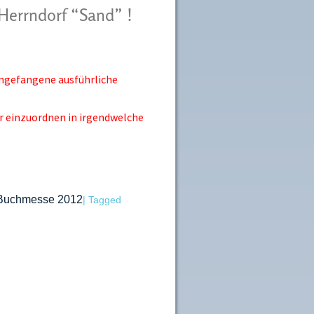
Herrndorf “Sand” !
 angefangene ausführliche
wer einzuordnen in irgendwelche
r Buchmesse 2012
|
Tagged