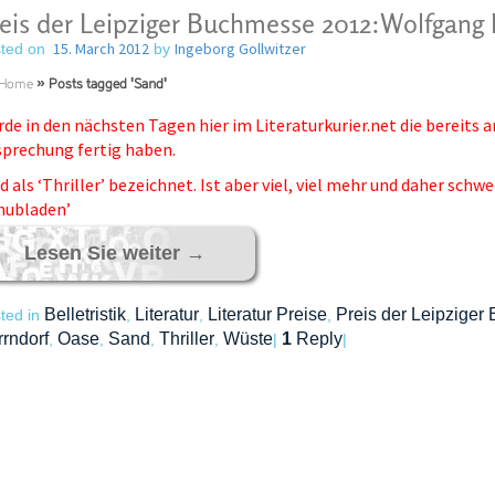
eis der Leipziger Buchmesse 2012:Wolfgang 
15. March 2012
Ingeborg Gollwitzer
ted on
by
Home
»
Posts tagged 'Sand'
de in den nächsten Tagen hier im Literaturkurier.net die bereits
prechung fertig haben.
d als ‘Thriller’ bezeichnet. Ist aber viel, viel mehr und daher sch
hubladen’
Lesen Sie weiter
→
Belletristik
Literatur
Literatur Preise
Preis der Leipzige
ted in
,
,
,
rndorf
Oase
Sand
Thriller
Wüste
1
Reply
,
,
,
,
|
|