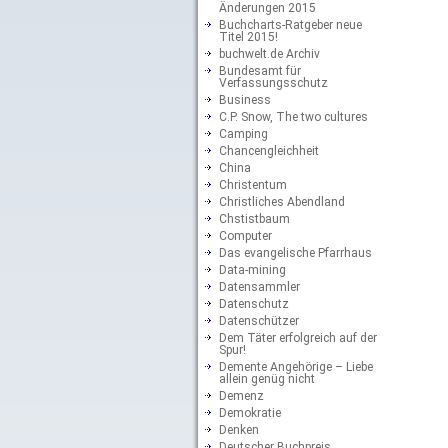
Änderungen 2015
Buchcharts-Ratgeber neue
Titel 2015!
buchwelt.de Archiv
Bundesamt für
Verfassungsschutz
Business
C.P. Snow, The two cultures
Camping
Chancengleichheit
China
Christentum
Christliches Abendland
Chstistbaum
Computer
Das evangelische Pfarrhaus
Data-mining
Datensammler
Datenschutz
Datenschützer
Dem Täter erfolgreich auf der
Spur!
Demente Angehörige – Liebe
allein genüg nicht
Demenz
Demokratie
Denken
Deutscher Buchpreis