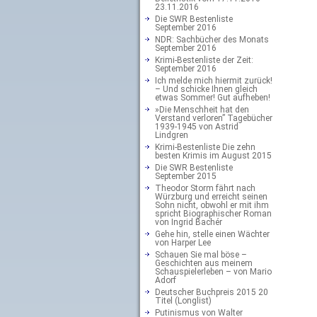
23.11.2016
Die SWR Bestenliste
September 2016
NDR: Sachbücher des Monats
September 2016
Krimi-Bestenliste der Zeit:
September 2016
Ich melde mich hiermit zurück!
– Und schicke Ihnen gleich
etwas Sommer! Gut aufheben!
»Die Menschheit hat den
Verstand verloren” Tagebücher
1939-1945 von Astrid
Lindgren
Krimi-Bestenliste Die zehn
besten Krimis im August 2015
Die SWR Bestenliste
September 2015
Theodor Storm fährt nach
Würzburg und erreicht seinen
Sohn nicht, obwohl er mit ihm
spricht Biographischer Roman
von Ingrid Bachér
Gehe hin, stelle einen Wächter
von Harper Lee
Schauen Sie mal böse –
Geschichten aus meinem
Schauspielerleben – von Mario
Adorf
Deutscher Buchpreis 2015 20
Titel (Longlist)
Putinismus von Walter