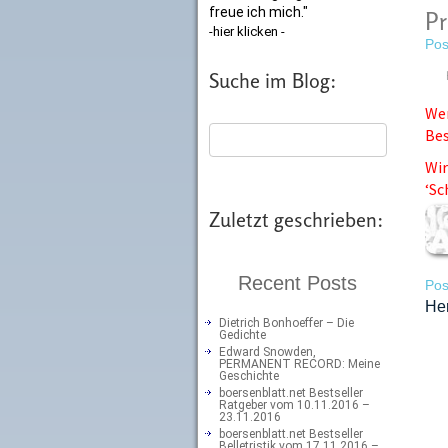
freue ich mich."
Pr
-hier klicken -
Pos
Suche im Blog:
Wer
Bes
Wir
‘Sc
Zuletzt geschrieben:
Recent Posts
Pos
Her
Dietrich Bonhoeffer – Die
Gedichte
Edward Snowden,
PERMANENT RECORD: Meine
Geschichte
boersenblatt.net Bestseller
Ratgeber vom 10.11.2016 –
23.11.2016
boersenblatt.net Bestseller
Belletristik vom 17.11.2016 –