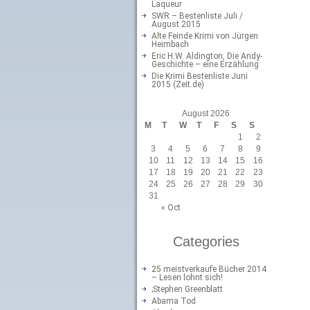
Laqueur
SWR – Bestenliste Juli /
August 2015
Alte Feinde Krimi von Jürgen
Heimbach
Eric H.W. Aldington, Die Andy-
Geschichte – eine Erzählung
Die Krimi Bestenliste Juni
2015 (Zeit.de)
August 2026
M
T
W
T
F
S
S
1
2
3
4
5
6
7
8
9
10
11
12
13
14
15
16
17
18
19
20
21
22
23
24
25
26
27
28
29
30
31
« Oct
Categories
25 meistverkaufe Bücher 2014
– Lesen lohnt sich!
;Stephen Greenblatt
Abama Tod