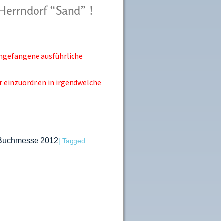
Herrndorf “Sand” !
 angefangene ausführliche
wer einzuordnen in irgendwelche
r Buchmesse 2012
|
Tagged