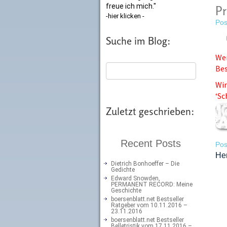
freue ich mich."
Pr
-hier klicken -
Pos
Suche im Blog:
Wer
Bes
Wir
‘Sc
Zuletzt geschrieben:
Recent Posts
Pos
Her
Dietrich Bonhoeffer – Die
Gedichte
Edward Snowden,
PERMANENT RECORD: Meine
Geschichte
boersenblatt.net Bestseller
Ratgeber vom 10.11.2016 –
23.11.2016
boersenblatt.net Bestseller
Belletristik vom 17.11.2016 –