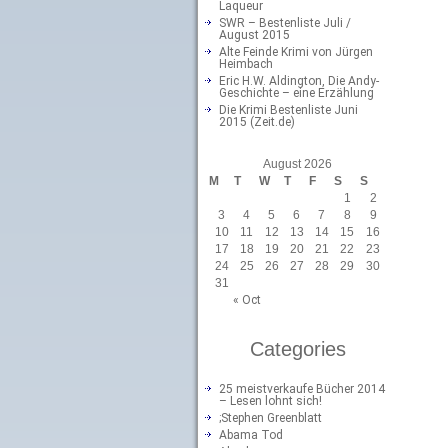
Laqueur
SWR – Bestenliste Juli /
August 2015
Alte Feinde Krimi von Jürgen
Heimbach
Eric H.W. Aldington, Die Andy-
Geschichte – eine Erzählung
Die Krimi Bestenliste Juni
2015 (Zeit.de)
August 2026
M
T
W
T
F
S
S
1
2
3
4
5
6
7
8
9
10
11
12
13
14
15
16
17
18
19
20
21
22
23
24
25
26
27
28
29
30
31
« Oct
Categories
25 meistverkaufe Bücher 2014
– Lesen lohnt sich!
;Stephen Greenblatt
Abama Tod