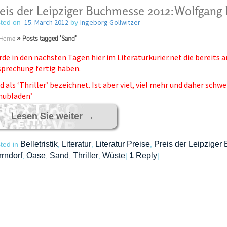
eis der Leipziger Buchmesse 2012:Wolfgang 
15. March 2012
Ingeborg Gollwitzer
ted on
by
Home
»
Posts tagged 'Sand'
de in den nächsten Tagen hier im Literaturkurier.net die bereits
prechung fertig haben.
d als ‘Thriller’ bezeichnet. Ist aber viel, viel mehr und daher sch
hubladen’
Lesen Sie weiter
→
Belletristik
Literatur
Literatur Preise
Preis der Leipzige
ted in
,
,
,
rndorf
Oase
Sand
Thriller
Wüste
1
Reply
,
,
,
,
|
|