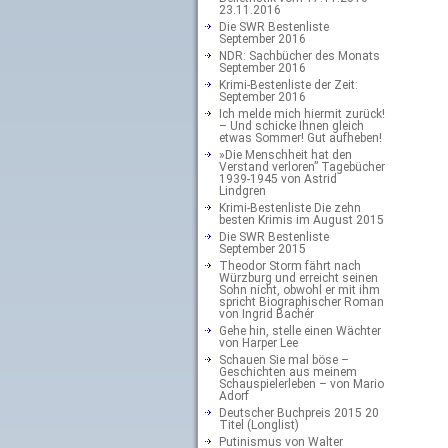
23.11.2016
Die SWR Bestenliste
September 2016
NDR: Sachbücher des Monats
September 2016
Krimi-Bestenliste der Zeit:
September 2016
Ich melde mich hiermit zurück!
– Und schicke Ihnen gleich
etwas Sommer! Gut aufheben!
»Die Menschheit hat den
Verstand verloren” Tagebücher
1939-1945 von Astrid
Lindgren
Krimi-Bestenliste Die zehn
besten Krimis im August 2015
Die SWR Bestenliste
September 2015
Theodor Storm fährt nach
Würzburg und erreicht seinen
Sohn nicht, obwohl er mit ihm
spricht Biographischer Roman
von Ingrid Bachér
Gehe hin, stelle einen Wächter
von Harper Lee
Schauen Sie mal böse –
Geschichten aus meinem
Schauspielerleben – von Mario
Adorf
Deutscher Buchpreis 2015 20
Titel (Longlist)
Putinismus von Walter