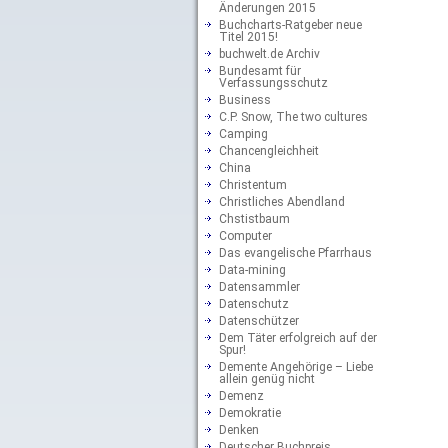
Änderungen 2015
Buchcharts-Ratgeber neue
Titel 2015!
buchwelt.de Archiv
Bundesamt für
Verfassungsschutz
Business
C.P. Snow, The two cultures
Camping
Chancengleichheit
China
Christentum
Christliches Abendland
Chstistbaum
Computer
Das evangelische Pfarrhaus
Data-mining
Datensammler
Datenschutz
Datenschützer
Dem Täter erfolgreich auf der
Spur!
Demente Angehörige – Liebe
allein genüg nicht
Demenz
Demokratie
Denken
Deutscher Buchpreis