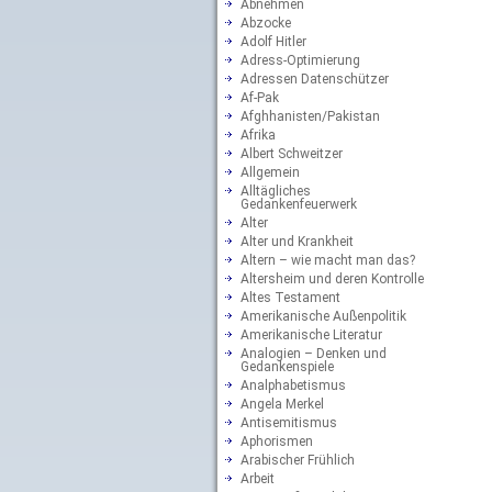
Abnehmen
Abzocke
Adolf Hitler
Adress-Optimierung
Adressen Datenschützer
Af-Pak
Afghhanisten/Pakistan
Afrika
Albert Schweitzer
Allgemein
Alltägliches
Gedankenfeuerwerk
Alter
Alter und Krankheit
Altern – wie macht man das?
Altersheim und deren Kontrolle
Altes Testament
Amerikanische Außenpolitik
Amerikanische Literatur
Analogien – Denken und
Gedankenspiele
Analphabetismus
Angela Merkel
Antisemitismus
Aphorismen
Arabischer Frühlich
Arbeit