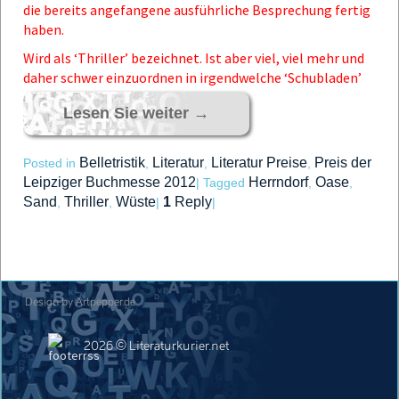
die bereits angefangene ausführliche Besprechung fertig
haben.
Wird als ‘Thriller’ bezeichnet. Ist aber viel, viel mehr und
daher schwer einzuordnen in irgendwelche ‘Schubladen’
Lesen Sie weiter
→
Belletristik
Literatur
Literatur Preise
Preis der
Posted in
,
,
,
Leipziger Buchmesse 2012
Herrndorf
Oase
|
Tagged
,
,
Sand
Thriller
Wüste
1
Reply
,
,
|
|
Design by Artpepper.de
2026 © Literaturkurier.net