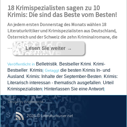
18 Krimispezialisten sagen zu 10
Krimis: Die sind das Beste vom Besten!
An jedem ersten Donnerstag des Monats wählen 18
Literaturkritiker und Krimispezialisten aus Deutschland,
Österreich und der Schweiz die zehn Kriminalromane, die
…
Lesen Sie weiter
→
Belletristik
Bestseller Krimi
Krimi-
Veröffentlicht in
,
,
Bestseller
Krimis
die besten Krimis In- und
,
|
Getaggt
Ausland
Krimis: Inhalte der September-Besten
Krimis:
,
,
Literarisch interessan - thematisch ausgefallen
Urteil
,
Krimispezialisten
Hinterlassen Sie eine Antwort
|
|
Design by Artpepper.de
2026 © Literaturkurier.net