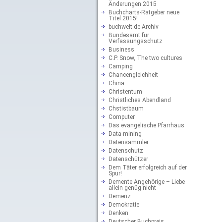
Änderungen 2015
Buchcharts-Ratgeber neue
Titel 2015!
buchwelt.de Archiv
Bundesamt für
Verfassungsschutz
Business
C.P. Snow, The two cultures
Camping
Chancengleichheit
China
Christentum
Christliches Abendland
Chstistbaum
Computer
Das evangelische Pfarrhaus
Data-mining
Datensammler
Datenschutz
Datenschützer
Dem Täter erfolgreich auf der
Spur!
Demente Angehörige – Liebe
allein genüg nicht
Demenz
Demokratie
Denken
Deutscher Buchpreis