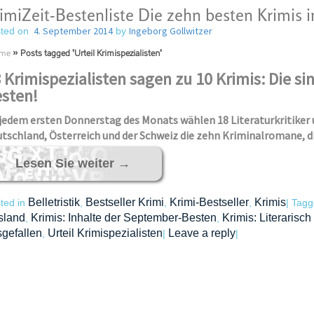
imiZeit-Bestenliste Die zehn besten Krimis
4. September 2014
Ingeborg Gollwitzer
ted on
by
me
»
Posts tagged 'Urteil Krimispezialisten'
 Krimispezialisten sagen zu 10 Krimis: Die s
sten!
jedem ersten Donnerstag des Monats wählen 18 Literaturkritiker 
tschland, Österreich und der Schweiz die zehn Kriminalromane, d
Lesen Sie weiter
→
Belletristik
Bestseller Krimi
Krimi-Bestseller
Krimis
ted in
,
,
,
|
Tag
sland
Krimis: Inhalte der September-Besten
Krimis: Literarisch
,
,
gefallen
Urteil Krimispezialisten
Leave a reply
,
|
|