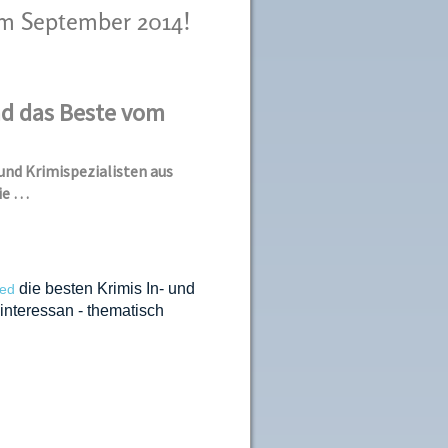
 im September 2014!
ind das Beste vom
und Krimispezialisten aus
ie …
die besten Krimis In- und
ged
 interessan - thematisch