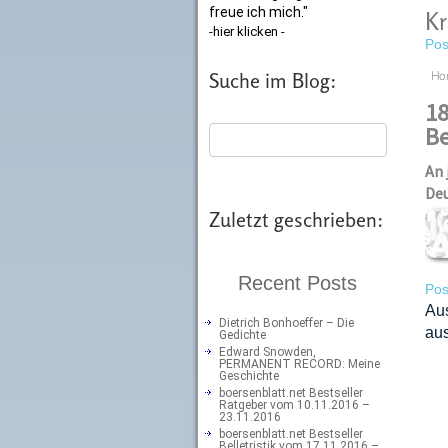
freue ich mich."
Kr
-hier klicken -
Pos
Suche im Blog:
Ho
18
Be
An 
Deu
Zuletzt geschrieben:
Recent Posts
Pos
Au
Dietrich Bonhoeffer – Die
aus
Gedichte
Edward Snowden,
PERMANENT RECORD: Meine
Geschichte
boersenblatt.net Bestseller
Ratgeber vom 10.11.2016 –
23.11.2016
boersenblatt.net Bestseller
Belletristik vom 17.11.2016 –