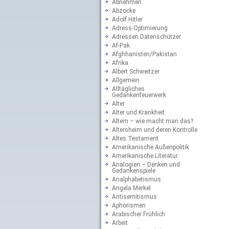
Abnehmen
Abzocke
Adolf Hitler
Adress-Optimierung
Adressen Datenschützer
Af-Pak
Afghhanisten/Pakistan
Afrika
Albert Schweitzer
Allgemein
Alltägliches
Gedankenfeuerwerk
Alter
Alter und Krankheit
Altern – wie macht man das?
Altersheim und deren Kontrolle
Altes Testament
Amerikanische Außenpolitik
Amerikanische Literatur
Analogien – Denken und
Gedankenspiele
Analphabetismus
Angela Merkel
Antisemitismus
Aphorismen
Arabischer Frühlich
Arbeit