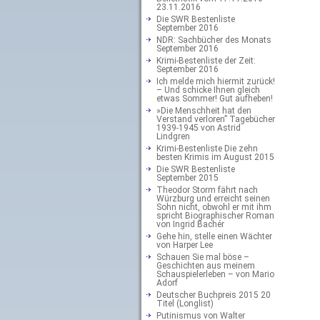
23.11.2016
Die SWR Bestenliste
September 2016
NDR: Sachbücher des Monats
September 2016
Krimi-Bestenliste der Zeit:
September 2016
Ich melde mich hiermit zurück!
– Und schicke Ihnen gleich
etwas Sommer! Gut aufheben!
»Die Menschheit hat den
Verstand verloren” Tagebücher
1939-1945 von Astrid
Lindgren
Krimi-Bestenliste Die zehn
besten Krimis im August 2015
Die SWR Bestenliste
September 2015
Theodor Storm fährt nach
Würzburg und erreicht seinen
Sohn nicht, obwohl er mit ihm
spricht Biographischer Roman
von Ingrid Bachér
Gehe hin, stelle einen Wächter
von Harper Lee
Schauen Sie mal böse –
Geschichten aus meinem
Schauspielerleben – von Mario
Adorf
Deutscher Buchpreis 2015 20
Titel (Longlist)
Putinismus von Walter