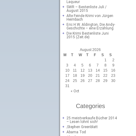
Laqueur
SWR – Bestenliste Juli /
August 2015
Alte Feinde Krimi von Jürgen
Heimbach
Eric H.W. Aldington, Die Andy-
Geschichte – eine Erzählung
Die Krimi Bestenliste Juni
2015 (Zeit.de)
August 2026
M
T
W
T
F
S
S
1
2
3
4
5
6
7
8
9
10
11
12
13
14
15
16
17
18
19
20
21
22
23
24
25
26
27
28
29
30
31
« Oct
Categories
25 meistverkaufe Bücher 2014
– Lesen lohnt sich!
;Stephen Greenblatt
Abama Tod