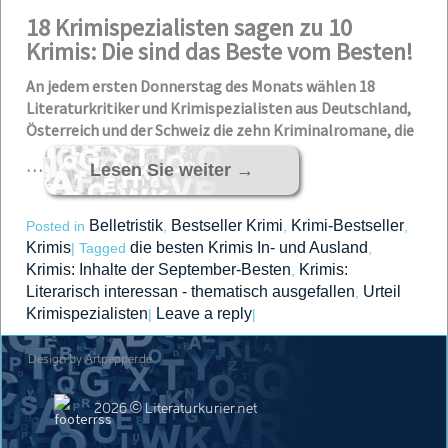
18 Krimispezialisten sagen zu 10
Krimis: Die sind das Beste vom Besten!
An jedem ersten Donnerstag des Monats wählen 18
Literaturkritiker und Krimispezialisten aus Deutschland,
Österreich und der Schweiz die zehn Kriminalromane, die
…
Lesen Sie weiter
→
Belletristik
Bestseller Krimi
Krimi-Bestseller
Posted in
,
,
,
Krimis
die besten Krimis In- und Ausland
|
Tagged
,
Krimis: Inhalte der September-Besten
Krimis:
,
Literarisch interessan - thematisch ausgefallen
Urteil
,
Krimispezialisten
Leave a reply
|
|
Design by Artpepper.de
2026 © Literaturkurier.net