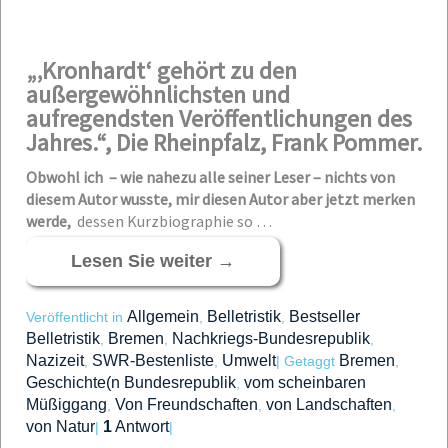
„‚Kronhardt‘ gehört zu den
außergewöhnlichsten und
aufregendsten Veröffentlichungen des
Jahres.“, Die Rheinpfalz, Frank Pommer.
Obwohl ich – wie nahezu alle seiner Leser – nichts von
diesem Autor wusste, mir diesen Autor aber jetzt merken
werde,
dessen Kurzbiographie so …
Lesen Sie weiter
→
Allgemein
Belletristik
Bestseller
Veröffentlicht in
,
,
Belletristik
Bremen
Nachkriegs-Bundesrepublik
,
,
,
Nazizeit
SWR-Bestenliste
Umwelt
Bremen
,
,
|
Getaggt
,
Geschichte(n Bundesrepublik
vom scheinbaren
,
Müßiggang
Von Freundschaften
von Landschaften
,
,
,
von Natur
1
Antwort
|
|