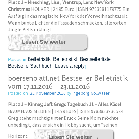
Platz 1 – Nieschlag, Lisa ; Wentrup, Lars: New York
Christmas
HÖLKER | 24.95 Euro | ISBN 9783881179775
Ein
Ausflug in das magische New York der Vorweihnachtszeit:
Wenn bunte Lichter die Fassaden schmücken, allerorten
Jingle Bells erklingt …
Lesen Sie weiter
→
Belletristik
Belletristik!
Bestsellerliste
Posted in
,
,
,
BestsellerSachbuch
Leave a reply
|
|
boersenblatt.net Bestseller Belletristik
vom 17.11.2016 – 23.11.2016
25. November 2016
Ingeborg Gollwitzer
Posted on
by
Platz 1 – Kinney, Jeff: Gregs Tagebuch 11 – Alles Käse!
BAUMHAUS MEDIEN | 14.99 Euro | ISBN 9783833936524
Greg steht mächtig unter Druck. Seine Mom möchte
unbedingt, dass er sich ein Hobby sucht, um “seinen
Horizont …
Lesen Sie weiter
→