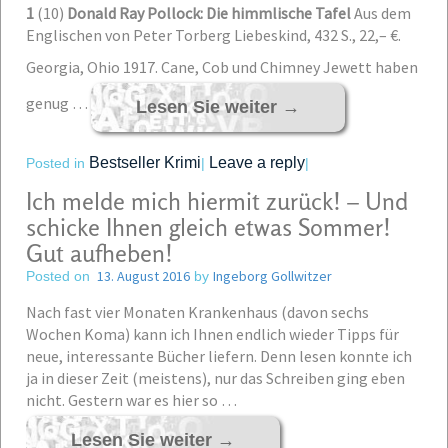
1
(10)
Donald Ray Pollock: Die himmlische Tafel
Aus dem
Englischen von Peter Torberg Liebeskind, 432 S., 22,– €.
Georgia, Ohio 1917. Cane, Cob und Chimney Jewett haben
genug …
Lesen Sie weiter
→
Bestseller Krimi
Leave a reply
Posted in
|
|
Ich melde mich hiermit zurück! – Und
schicke Ihnen gleich etwas Sommer!
Gut aufheben!
13. August 2016
Ingeborg Gollwitzer
Posted on
by
Nach fast vier Monaten Krankenhaus (davon sechs
Wochen Koma) kann ich Ihnen endlich wieder Tipps für
neue, interessante Bücher liefern. Denn lesen konnte ich
ja in dieser Zeit (meistens), nur das Schreiben ging eben
nicht. Gestern war es hier so …
Lesen Sie weiter
→