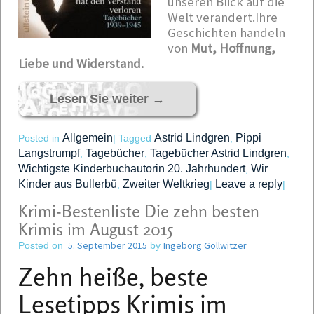
unseren Blick auf die
Welt verändert.Ihre
Geschichten handeln
von
Mut, Hoffnung,
Liebe und Widerstand.
Lesen Sie weiter
→
Allgemein
Astrid Lindgren
Pippi
Posted in
|
Tagged
,
Langstrumpf
Tagebücher
Tagebücher Astrid Lindgren
,
,
,
Wichtigste Kinderbuchautorin 20. Jahrhundert
Wir
,
Kinder aus Bullerbü
Zweiter Weltkrieg
Leave a reply
,
|
|
Krimi-Bestenliste Die zehn besten
Krimis im August 2015
5. September 2015
Ingeborg Gollwitzer
Posted on
by
Zehn heiße, beste
Lesetipps
Krimis im