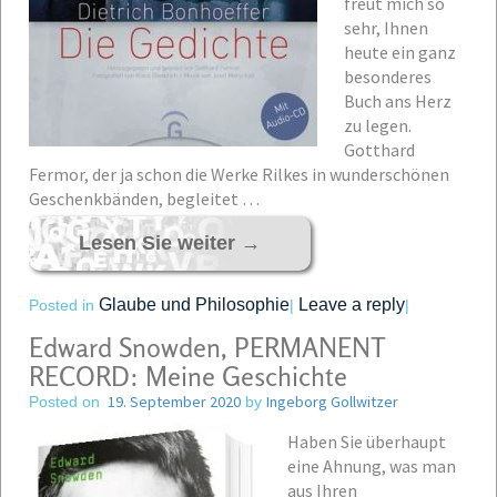
freut mich so
sehr, Ihnen
heute ein ganz
besonderes
Buch ans Herz
zu legen.
Gotthard
Fermor, der ja schon die Werke Rilkes in wunderschönen
Geschenkbänden, begleitet …
Lesen Sie weiter
→
Glaube und Philosophie
Leave a reply
Posted in
|
|
Edward Snowden, PERMANENT
RECORD: Meine Geschichte
19. September 2020
Ingeborg Gollwitzer
Posted on
by
Haben Sie überhaupt
eine Ahnung, was man
aus Ihren