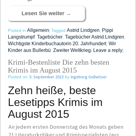
Lesen Sie weiter
→
Allgemein
Astrid Lindgren
Pippi
Posted in
|
Tagged
,
Langstrumpf
Tagebücher
Tagebücher Astrid Lindgren
,
,
,
Wichtigste Kinderbuchautorin 20. Jahrhundert
Wir
,
Kinder aus Bullerbü
Zweiter Weltkrieg
Leave a reply
,
|
|
Krimi-Bestenliste Die zehn besten
Krimis im August 2015
5. September 2015
Ingeborg Gollwitzer
Posted on
by
Zehn heiße, beste
Lesetipps
Krimis im
August 2015
An jedem ersten Donnerstag des Monats geben
21 Literaturkritiker und Krimispezialisten (aus