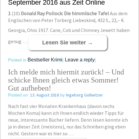
September 2016 aus Zeit Online
1
(10)
Donald Ray Pollock: Die himmlische Tafel
Aus dem
Englischen von Peter Torberg Liebeskind, 432 S., 22,– €.
Georgia, Ohio 1917. Cane, Cob und Chimney Jewett haben
genug …
Lesen Sie weiter
→
Bestseller Krimi
Leave a reply
Posted in
|
|
Ich melde mich hiermit zurück! – Und
schicke Ihnen gleich etwas Sommer!
Gut aufheben!
13. August 2016
Ingeborg Gollwitzer
Posted on
by
Nach fast vier Monaten Krankenhaus (davon sechs
Wochen Koma) kann ich Ihnen endlich wieder Tipps für
neue, interessante Bücher liefern. Denn lesen konnte ich
ja in dieser Zeit (meistens), nur das Schreiben ging eben
nicht. Gestern war es hier so …