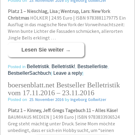
25. November 2016
Ingeborg Gollwitzer
Posted on
by
Platz 1 – Nieschlag, Lisa ; Wentrup, Lars: New York
Christmas
HÖLKER | 24.95 Euro | ISBN 9783881179775
Ein
Ausflug in das magische New York der Vorweihnachtszeit:
Wenn bunte Lichter die Fassaden schmücken, allerorten
Jingle Bells erklingt …
Lesen Sie weiter
→
Belletristik
Belletristik!
Bestsellerliste
Posted in
,
,
,
BestsellerSachbuch
Leave a reply
|
|
boersenblatt.net Bestseller Belletristik
vom 17.11.2016 – 23.11.2016
25. November 2016
Ingeborg Gollwitzer
Posted on
by
Platz 1 – Kinney, Jeff: Gregs Tagebuch 11 – Alles Käse!
BAUMHAUS MEDIEN | 14.99 Euro | ISBN 9783833936524
Greg steht mächtig unter Druck. Seine Mom möchte
unbedingt, dass er sich ein Hobby sucht, um “seinen