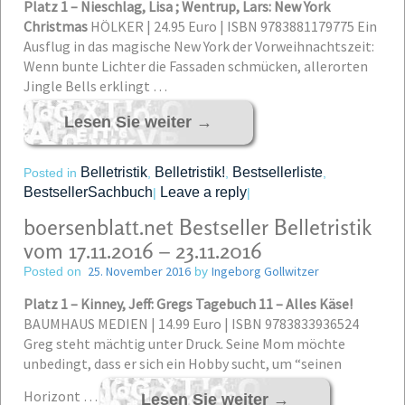
Platz 1 – Nieschlag, Lisa ; Wentrup, Lars: New York
Christmas
HÖLKER | 24.95 Euro | ISBN 9783881179775
Ein
Ausflug in das magische New York der Vorweihnachtszeit:
Wenn bunte Lichter die Fassaden schmücken, allerorten
Jingle Bells erklingt …
Lesen Sie weiter
→
Belletristik
Belletristik!
Bestsellerliste
Posted in
,
,
,
BestsellerSachbuch
Leave a reply
|
|
boersenblatt.net Bestseller Belletristik
vom 17.11.2016 – 23.11.2016
25. November 2016
Ingeborg Gollwitzer
Posted on
by
Platz 1 – Kinney, Jeff: Gregs Tagebuch 11 – Alles Käse!
BAUMHAUS MEDIEN | 14.99 Euro | ISBN 9783833936524
Greg steht mächtig unter Druck. Seine Mom möchte
unbedingt, dass er sich ein Hobby sucht, um “seinen
Horizont …
Lesen Sie weiter
→