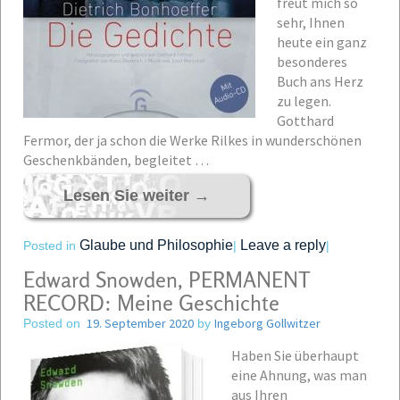
freut mich so
sehr, Ihnen
heute ein ganz
besonderes
Buch ans Herz
zu legen.
Gotthard
Fermor, der ja schon die Werke Rilkes in wunderschönen
Geschenkbänden, begleitet …
Lesen Sie weiter
→
Glaube und Philosophie
Leave a reply
Posted in
|
|
Edward Snowden, PERMANENT
RECORD: Meine Geschichte
19. September 2020
Ingeborg Gollwitzer
Posted on
by
Haben Sie überhaupt
eine Ahnung, was man
aus Ihren