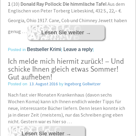
1
(10)
Donald Ray Pollock: Die himmlische Tafel
Aus dem
Englischen von Peter Torberg Liebeskind, 432 S., 22,– €.
Georgia, Ohio 1917. Cane, Cob und Chimney Jewett haben
genug …
Lesen Sie weiter
→
Bestseller Krimi
Leave a reply
Posted in
|
|
Ich melde mich hiermit zurück! – Und
schicke Ihnen gleich etwas Sommer!
Gut aufheben!
13. August 2016
Ingeborg Gollwitzer
Posted on
by
Nach fast vier Monaten Krankenhaus (davon sechs
Wochen Koma) kann ich Ihnen endlich wieder Tipps für
neue, interessante Bücher liefern. Denn lesen konnte ich
ja in dieser Zeit (meistens), nur das Schreiben ging eben
nicht. Gestern war es hier so …
Lesen Sie weiter
→