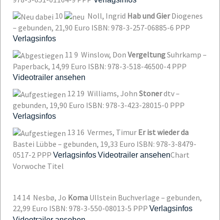
10
Noll, Ingrid
Hab und Gier
Diogenes
– gebunden, 21,90 Euro
ISBN: 978-3-257-06885-6
PPP
Verlagsinfos
11
9
Winslow, Don
Vergeltung
Suhrkamp –
Paperback, 14,99 Euro
ISBN: 978-3-518-46500-4
PPP
Videotrailer ansehen
12
19
Williams, John
Stoner
dtv –
gebunden, 19,90 Euro
ISBN: 978-3-423-28015-0
PPP
Verlagsinfos
13
16
Vermes, Timur
Er ist wieder da
Bastei Lübbe – gebunden, 19,33 Euro
ISBN: 978-3-8479-
0517-2
PPP
Chart
Verlagsinfos
Videotrailer ansehen
Vorwoche
Titel
14
14
Nesbø, Jo
Koma
Ullstein Buchverlage – gebunden,
22,99 Euro
ISBN: 978-3-550-08013-5
PPP
Verlagsinfos
Videotrailer ansehen