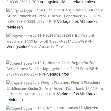
3-8338-3592-6
PPP
Verlagsinfos
Mit libreka! reinlesen
12
14
Guth, Christian; Hickisch, Burkhard
Grüne Smoothies
Gräfe u. Unzer – Paperback, 12,99 Euro
ISBN: 978-3-8338-2617-7
PPP
Verlagsinfos
Mit libreka!
reinlesen
13
11
Heute mal Vegetarisch
Weight
Watchers, 14,99 Euro
ISBN: 978-3-9814555-8-8
PPP
Chart
Vorwoche
Titel
Verlagsinfos
14
13
Hildmann, Attila
Vegan for Fun
Becker Joest Volk Verlag – gebunden, 24,95 Euro
ISBN:
978-3-938100-71-4
PPP
Verlagsinfos
15
9
Weight Watchers
Weight Watchers
20-Minuten-Küche
Gräfe u. Unzer – Paperback, 16,99 Euro
ISBN: 978-3-8338-2729-7
PPP
Verlagsinfos
Mit libreka!
reinlesen
16
15
Oliver, Jamie
Jamies 15-Minuten-