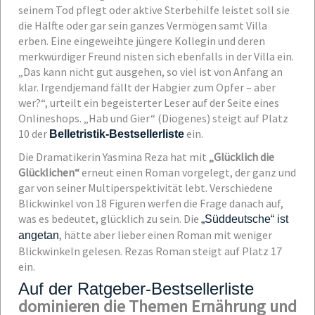
seinem Tod pflegt oder aktive Sterbehilfe leistet soll sie
die Hälfte oder gar sein ganzes Vermögen samt Villa
erben. Eine eingeweihte jüngere Kollegin und deren
merkwürdiger Freund nisten sich ebenfalls in der Villa ein.
„Das kann nicht gut ausgehen, so viel ist von Anfang an
klar. Irgendjemand fällt der Habgier zum Opfer – aber
wer?“, urteilt ein begeisterter Leser auf der Seite eines
Onlineshops. „Hab und Gier“ (Diogenes) steigt auf Platz
10 der
ein.
Belletristik-Bestsellerliste
Die Dramatikerin Yasmina Reza hat mit
„Glücklich die
Glücklichen“
erneut einen Roman vorgelegt, der ganz und
gar von seiner Multiperspektivität lebt. Verschiedene
Blickwinkel von 18 Figuren werfen die Frage danach auf,
was es bedeutet, glücklich zu sein. Die
„Süddeutsche“ ist
, hätte aber lieber einen Roman mit weniger
angetan
Blickwinkeln gelesen. Rezas Roman steigt auf Platz 17
ein
.
Auf der Ratgeber-Bestsellerliste
dominieren die Themen Ernährung und