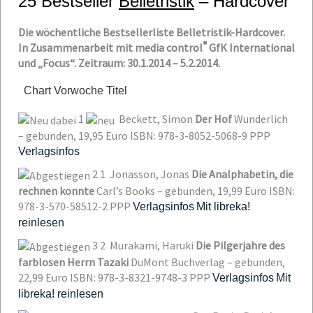
25 Bestseller
Belletristik
– Hardcover
Die wöchentliche Bestsellerliste Belletristik-Hardcover.
®
In Zusammenarbeit mit media control
GfK International
und „Focus“. Zeitraum: 30.1.2014 – 5.2.2014.
Chart
Vorwoche
Titel
1
Beckett, Simon
Der Hof
Wunderlich
– gebunden, 19,95 Euro
ISBN: 978-3-8052-5068-9
PPP
Verlagsinfos
2
1
Jonasson, Jonas
Die Analphabetin, die
rechnen konnte
Carl’s Books – gebunden, 19,99 Euro
ISBN:
978-3-570-58512-2
PPP
Verlagsinfos
Mit libreka!
reinlesen
3
2
Murakami, Haruki
Die Pilgerjahre des
farblosen Herrn Tazaki
DuMont Buchverlag – gebunden,
22,99 Euro
ISBN: 978-3-8321-9748-3
PPP
Verlagsinfos
Mit
libreka! reinlesen