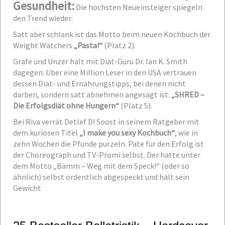
Gesundheit:
Die höchsten Neueinsteiger spiegeln
den Trend wieder:
Satt aber schlank ist das Motto beim neuen Kochbuch der
Weight Watchers
„Pasta!“
(Platz 2).
Gräfe und Unzer hält mit Diät-Guru Dr. Ian K. Smith
dagegen: Über eine Million Leser in den USA vertrauen
dessen Diät- und Ernährungstipps, bei denen nicht
darben, sondern satt abnehmen angesagt ist:
„SHRED –
Die Erfolgsdiät ohne Hungern“
(Platz 5).
Bei Riva verrät Detlef D! Soost in seinem Ratgeber mit
dem kuriosen Titel
„I make you sexy Kochbuch“
, wie in
zehn Wochen die Pfunde purzeln. Pate für den Erfolg ist
der Choreograph und TV-Promi selbst. Der hatte unter
dem Motto „Bämm – Weg mit dem Speck!“ (oder so
ähnlich) selbst ordentlich abgespeckt und hält sein
Gewicht