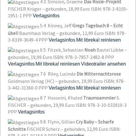
4
3
Simsion, Graeme
Das Rosie-Projekt
FISCHER Krüger – gebunden, 18,99 Euro
ISBN: 978-3-8105-
1951-1
PPP
Verlagsinfos
5
4
Kinney, Jeff
Gregs Tagebuch 8 – Echt
übel!
Baumhaus Verlag – gebunden, 12,99 Euro
ISBN: 978-
3-8339-3649-4
PPP
Verlagsinfos
Mit libreka! reinlesen
6
5
Fitzek, Sebastian
Noah
Bastei Lübbe –
gebunden, 19,99 Euro
ISBN: 978-3-7857-2482-8
PPP
Verlagsinfos
Mit libreka! reinlesen
Videotrailer ansehen
7
6
Riley, Lucinda
Die Mitternachtsrose
Goldmann Verlag (HC) – gebunden, 19,99 Euro
ISBN: 978-
3-442-31360-0
PPP
Verlagsinfos
Mit libreka! reinlesen
8
7
Hosseini, Khaled
Traumsammler
S.
FISCHER – gebunden, 19,99 Euro
ISBN: 978-3-10-032910-3
PPP
Verlagsinfos
9
8
Flynn, Gillian
Cry Baby – Scharfe
Schnitte
FISCHER Scherz – gebunden, 12,99 Euro
ISBN:
978-3-651-01164-9
PPP
Verlagsinfos