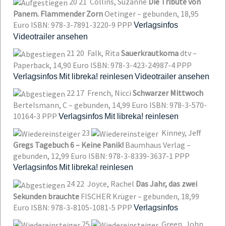
20
21
Collins, Suzanne
Die Tribute von
Panem. Flammender Zorn
Oetinger – gebunden, 18,95
Euro
ISBN: 978-3-7891-3220-9
PPP
Verlagsinfos
Videotrailer ansehen
21
20
Falk, Rita
Sauerkrautkoma
dtv –
Paperback, 14,90 Euro
ISBN: 978-3-423-24987-4
PPP
Verlagsinfos
Mit libreka! reinlesen
Videotrailer ansehen
22
17
French, Nicci
Schwarzer Mittwoch
Bertelsmann, C – gebunden, 14,99 Euro
ISBN: 978-3-570-
10164-3
PPP
Verlagsinfos
Mit libreka! reinlesen
23
Kinney, Jeff
Gregs Tagebuch 6 – Keine Panik!
Baumhaus Verlag –
gebunden, 12,99 Euro
ISBN: 978-3-8339-3637-1
PPP
Verlagsinfos
Mit libreka! reinlesen
24
22
Joyce, Rachel
Das Jahr, das zwei
Sekunden brauchte
FISCHER Krüger – gebunden, 18,99
Euro
ISBN: 978-3-8105-1081-5
PPP
Verlagsinfos
25
Green, John