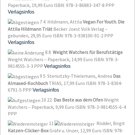
Paperback, 19,99 Euro
ISBN: 978-3-86883-347-8
PPP
Verlagsinfos
7
4
Hildmann, Attila
Vegan For Youth. Die
Attila Hildmann Triät
Becker Joest Volk Verlag –
gebunden, 29,95 Euro
ISBN: 978-3-938100-91-2
PPP
Verlagsinfos
8
8
Weight Watchers für Berufstätige
Weight Watchers – Paperback, 14,99 Euro
ISBN: 978-3-
9814555-3-3
PPP
Verlagsinfos
9
5
Stensitzky-Thielemans, Andrea
Das
Almased-Kochbuch
TRIAS, 17,99 Euro
ISBN: 978-3-8304-
6791-5
PPP
Verlagsinfos
10
22
Das Beste aus dem Ofen
Weight
Watchers – Paperback, 9,99 Euro
ISBN: 978-3-9814555-6-4
PPP
11
Rödder, Birgit
Katzen-Clicker-Box
Gräfe u. Unzer, 12,99 Euro
ISBN: 978-