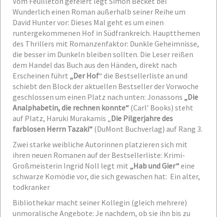
Vom Feuilleton gefeiert legt Simon Becket bei
Wunderlich einen Roman außerhalb seiner Reihe um
David Hunter vor: Dieses Mal geht es um einen
runtergekommenen Hof in Südfrankreich. Hauptthemen
des Thrillers mit Romanzenfaktor: Dunkle Geheimnisse,
die besser im Dunkeln bleiben sollten. Die Leser reißen
dem Handel das Buch aus den Händen, direkt nach
Erscheinen führt
„Der Hof
“ die Bestsellerliste an und
schiebt den Block der aktuellen Bestseller der Vorwoche
geschlossen um einen Platz nach unten: Jonassons
„Die
Analphabetin, die rechnen konnte“
(Carl’ Books) steht
auf Platz, Haruki Murakamis „
Die Pilgerjahre des
farblosen Herrn Tazaki“
(DuMont Buchverlag) auf Rang 3.
Zwei starke weibliche Autorinnen platzieren sich mit
ihren neuen Romanen auf der Bestsellerliste: Krimi-
Großmeisterin Ingrid Noll legt mit
„Hab und Gier“
eine
schwarze Komödie vor, die sich gewaschen hat: Ein alter,
todkranker
Bibliothekar macht seiner Kollegin (gleich mehrere)
unmoralische Angebote: Je nachdem, ob sie ihn bis zu