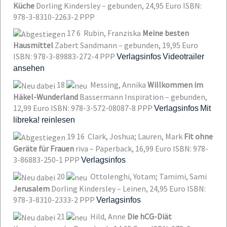
Küche
Dorling Kindersley – gebunden, 24,95 Euro
ISBN:
978-3-8310-2263-2
PPP
17
6
Rubin, Franziska
Meine besten
Hausmittel
Zabert Sandmann – gebunden, 19,95 Euro
ISBN: 978-3-89883-272-4
PPP
Verlagsinfos
Videotrailer
ansehen
18
Messing, Annika
Willkommen im
Häkel-Wunderland
Bassermann Inspiration – gebunden,
12,99 Euro
ISBN: 978-3-572-08087-8
PPP
Verlagsinfos
Mit
libreka! reinlesen
19
16
Clark, Joshua; Lauren, Mark
Fit ohne
Geräte für Frauen
riva – Paperback, 16,99 Euro
ISBN: 978-
3-86883-250-1
PPP
Verlagsinfos
20
Ottolenghi, Yotam; Tamimi, Sami
Jerusalem
Dorling Kindersley – Leinen, 24,95 Euro
ISBN:
978-3-8310-2333-2
PPP
Verlagsinfos
21
Hild, Anne
Die hCG-Diät