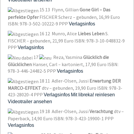
15
13
Flynn, Gillian
Gone Girl – Das
perfekte Opfer
FISCHER Scherz – gebunden, 16,99 Euro
ISBN: 978-3-502-10222-9
PPP
Verlagsinfos
16
12
Munro, Alice
Liebes Leben
S.
FISCHER – gebunden, 21,99 Euro
ISBN: 978-3-10-048832-9
PPP
Verlagsinfos
17
Reza, Yasmina
Glücklich die
Glücklichen
Hanser, Carl – kartoniert, 17,90 Euro
ISBN:
978-3-446-24482-5
PPP
Verlagsinfos
18
11
Adler-Olsen, Jussi
Erwartung DER
MARCO-EFFEKT
dtv – gebunden, 19,90 Euro
ISBN: 978-3-
423-28020-4
PPP
Verlagsinfos
Mit libreka! reinlesen
Videotrailer ansehen
19
18
Adler-Olsen, Jussi
Verachtung
dtv –
Paperback, 14,90 Euro
ISBN: 978-3-423-19900-1
PPP
Verlagsinfos