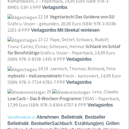
Kamphausen, J – Paperback, 14,95 Euro
ISBN: 978-3-
89901-539-3
PPP
Verlagsinfos
22
18
Vegetarisch! Das Goldene von GU
Gräfe u. Unzer – gebunden, 20,00 Euro
ISBN: 978-3-8338-
2201-8
PPP
Verlagsinfos
Mit libreka! reinlesen
23
12
Pape, Detlef; Schwarz, Rudolf;
Trunz-Carlisi, Elmar; Gillessen, Helmut
Schlank im Schlaf
für Berufstätige
Gräfe u. Unzer – Paperback, 14,99 Euro
ISBN: 978-3-8338-1435-8
PPP
Verlagsinfos
24
19
Jaenisch, Thomas; Rohland, Felix
myboshi – mützenundmehr
Frech – kartoniert, 14,99 Euro
ISBN: 978-3-7724-6783-7
PPP
Verlagsinfos
25
Lenz, Claudia
Low Carb – Das 8-Wochen-Programm
TRIAS – Paperback,
17,99 Euro
ISBN: 978-3-8304-6707-6
PPP
Verlagsinfos
Abnehmen
Belletristik
Bestseller
Veröffentlicht in
,
,
Belletristik
BestsellerSachbuch
Erzählung(en)
Grillen
,
,
,
,