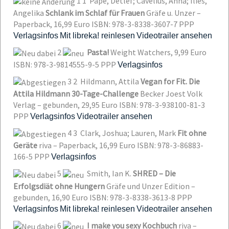
1
1
Pape, Detlef; Cavelius, Anna; Ilies,
Angelika
Schlank im Schlaf für Frauen
Gräfe u. Unzer –
Paperback, 16,99 Euro
ISBN: 978-3-8338-3607-7
PPP
Verlagsinfos
Mit libreka! reinlesen
Videotrailer ansehen
2
Pasta!
Weight Watchers, 9,99 Euro
ISBN: 978-3-9814555-9-5
PPP
Verlagsinfos
3
2
Hildmann, Attila
Vegan for Fit. Die
Attila Hildmann 30-Tage-Challenge
Becker Joest Volk
Verlag – gebunden, 29,95 Euro
ISBN: 978-3-938100-81-3
PPP
Verlagsinfos
Videotrailer ansehen
4
3
Clark, Joshua; Lauren, Mark
Fit ohne
Geräte
riva – Paperback, 16,99 Euro
ISBN: 978-3-86883-
166-5
PPP
Verlagsinfos
5
Smith, Ian K.
SHRED – Die
Erfolgsdiät ohne Hungern
Gräfe und Unzer Edition –
gebunden, 16,90 Euro
ISBN: 978-3-8338-3613-8
PPP
Verlagsinfos
Mit libreka! reinlesen
Videotrailer ansehen
6
I make you sexy Kochbuch
riva –