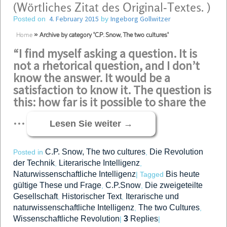
(Wörtliches Zitat des Original-Textes. )
4. February 2015
Ingeborg Gollwitzer
Posted on
by
Home
»
Archive by category 'C.P. Snow, The two cultures'
“I find myself asking a question. It is
not a rhetorical question, and I don’t
know the answer. It would be a
satisfaction to know it. The question is
this: how far is it possible to share the
…
Lesen Sie weiter
→
C.P. Snow, The two cultures
Die Revolution
Posted in
,
der Technik
Literarische Intelligenz
,
,
Naturwissenschaftliche Intelligenz
Bis heute
|
Tagged
gültige These und Frage
C.P.Snow
Die zweigeteilte
,
,
Gesellschaft
Historischer Text
Iterarische und
,
,
naturwissenschaftliche Intelligenz
The two Cultures
,
,
Wissenschaftliche Revolution
3
Replies
|
|