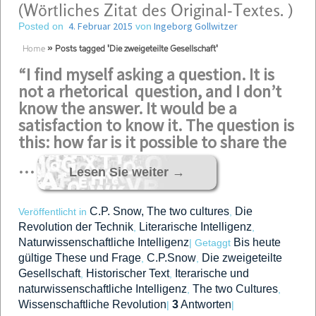
(Wörtliches Zitat des Original-Textes. )
4. Februar 2015
Ingeborg Gollwitzer
Posted on
von
Home
»
Posts tagged 'Die zweigeteilte Gesellschaft'
“I find myself asking a question. It is
not a rhetorical question, and I don’t
know the answer. It would be a
satisfaction to know it. The question is
this: how far is it possible to share the
…
Lesen Sie weiter
→
C.P. Snow, The two cultures
Die
Veröffentlicht in
,
Revolution der Technik
Literarische Intelligenz
,
,
Naturwissenschaftliche Intelligenz
Bis heute
|
Getaggt
gültige These und Frage
C.P.Snow
Die zweigeteilte
,
,
Gesellschaft
Historischer Text
Iterarische und
,
,
naturwissenschaftliche Intelligenz
The two Cultures
,
,
Wissenschaftliche Revolution
3
Antworten
|
|