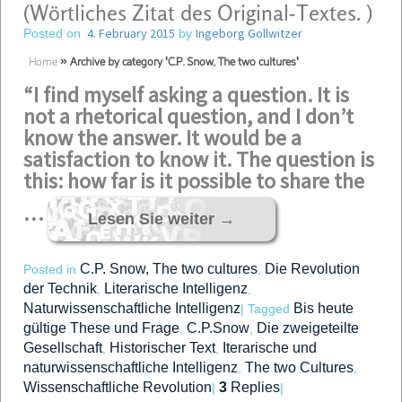
(Wörtliches Zitat des Original-Textes. )
4. February 2015
Ingeborg Gollwitzer
Posted on
by
Home
»
Archive by category 'C.P. Snow, The two cultures'
“I find myself asking a question. It is
not a rhetorical question, and I don’t
know the answer. It would be a
satisfaction to know it. The question is
this: how far is it possible to share the
…
Lesen Sie weiter
→
C.P. Snow, The two cultures
Die Revolution
Posted in
,
der Technik
Literarische Intelligenz
,
,
Naturwissenschaftliche Intelligenz
Bis heute
|
Tagged
gültige These und Frage
C.P.Snow
Die zweigeteilte
,
,
Gesellschaft
Historischer Text
Iterarische und
,
,
naturwissenschaftliche Intelligenz
The two Cultures
,
,
Wissenschaftliche Revolution
3
Replies
|
|