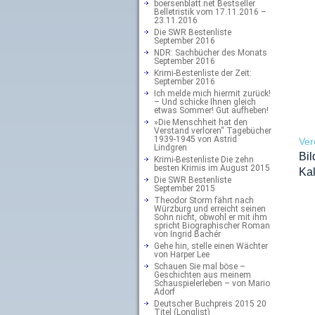
boersenblatt.net Bestseller
Belletristik vom 17.11.2016 –
23.11.2016
Die SWR Bestenliste
September 2016
NDR: Sachbücher des Monats
September 2016
Krimi-Bestenliste der Zeit:
September 2016
Ich melde mich hiermit zurück!
– Und schicke Ihnen gleich
etwas Sommer! Gut aufheben!
»Die Menschheit hat den
Verstand verloren“ Tagebücher
1939-1945 von Astrid
Ver
Lindgren
Bil
Krimi-Bestenliste Die zehn
besten Krimis im August 2015
Kal
Die SWR Bestenliste
September 2015
Theodor Storm fährt nach
Würzburg und erreicht seinen
Sohn nicht, obwohl er mit ihm
spricht Biographischer Roman
von Ingrid Bachér
Gehe hin, stelle einen Wächter
von Harper Lee
Schauen Sie mal böse –
Geschichten aus meinem
Schauspielerleben – von Mario
Adorf
Deutscher Buchpreis 2015 20
Titel (Longlist)