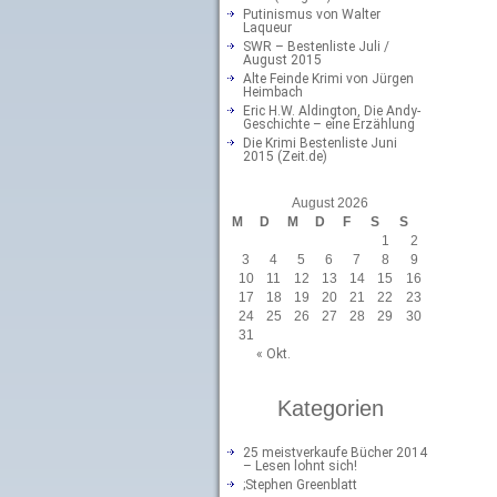
Putinismus von Walter
Laqueur
SWR – Bestenliste Juli /
August 2015
Alte Feinde Krimi von Jürgen
Heimbach
Eric H.W. Aldington, Die Andy-
Geschichte – eine Erzählung
Die Krimi Bestenliste Juni
2015 (Zeit.de)
August 2026
M
D
M
D
F
S
S
1
2
3
4
5
6
7
8
9
10
11
12
13
14
15
16
17
18
19
20
21
22
23
24
25
26
27
28
29
30
31
« Okt.
Kategorien
25 meistverkaufe Bücher 2014
– Lesen lohnt sich!
;Stephen Greenblatt