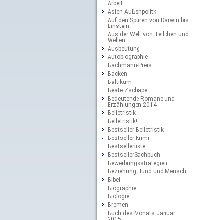
Arbeit
Asien Außsnpolitk
Auf den Spuren von Darwin bis
Einstein
Aus der Welt von Teilchen und
Wellen
Ausbeutung
Autobiographie
Bachmann-Preis
Backen
Baltikum
Beate Zschäpe
Bedeutende Romane und
Erzählungen 2014
Belletristik
Belletristik!
Bestseller Belletristik
Bestseller Krimi
Bestsellerliste
BestsellerSachbuch
Bewerbungsstrategien
Beziehung Hund und Mensch
Bibel
Biographie
Biologie
Bremen
Buch des Monats Januar
2015