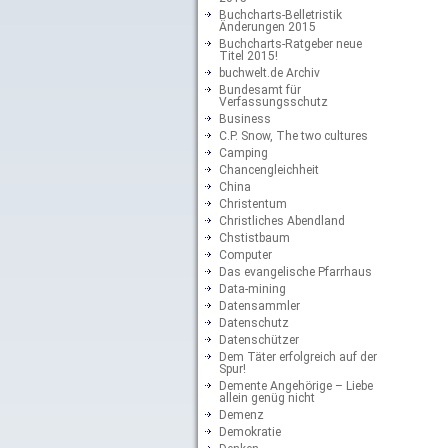
Buchcharts-Belletristik
Änderungen 2015
Buchcharts-Ratgeber neue
Titel 2015!
buchwelt.de Archiv
Bundesamt für
Verfassungsschutz
Business
C.P. Snow, The two cultures
Camping
Chancengleichheit
China
Christentum
Christliches Abendland
Chstistbaum
Computer
Das evangelische Pfarrhaus
Data-mining
Datensammler
Datenschutz
Datenschützer
Dem Täter erfolgreich auf der
Spur!
Demente Angehörige – Liebe
allein genüg nicht
Demenz
Demokratie