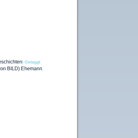
eschichten
|
Getaggt
von BILD) Ehemann
,