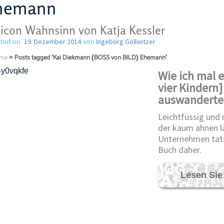
hemann
licon Wahnsinn von Katja Kessler
19. Dezember 2014
Ingeborg Gollwitzer
ted on
von
me
»
Posts tagged 'Kai Diekmann (BOSS von BILD) Ehemann'
Wie ich mal 
vier Kindern]
auswanderte
Leichtfüssig und
der kaum ahnen lä
Unternehmen tats
Buch daher.
Lesen Sie