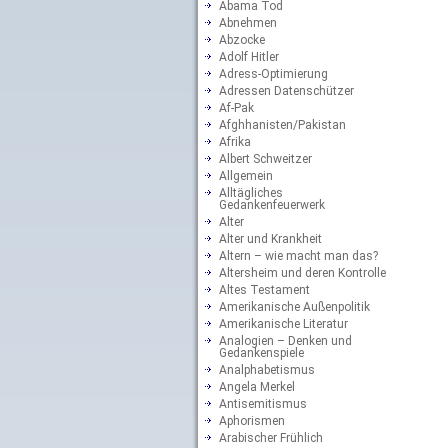
Abama Tod
Abnehmen
Abzocke
Adolf Hitler
Adress-Optimierung
Adressen Datenschützer
Af-Pak
Afghhanisten/Pakistan
Afrika
Albert Schweitzer
Allgemein
Alltägliches
Gedankenfeuerwerk
Alter
Alter und Krankheit
Altern – wie macht man das?
Altersheim und deren Kontrolle
Altes Testament
Amerikanische Außenpolitik
Amerikanische Literatur
Analogien – Denken und
Gedankenspiele
Analphabetismus
Angela Merkel
Antisemitismus
Aphorismen
Arabischer Frühlich