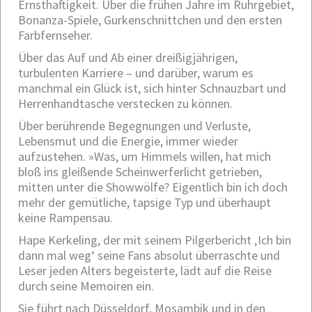
Ernsthaftigkeit. Über die frühen Jahre im Ruhrgebiet,
Bonanza-Spiele, Gurkenschnittchen und den ersten
Farbfernseher.
Über das Auf und Ab einer dreißigjährigen,
turbulenten Karriere – und darüber, warum es
manchmal ein Glück ist, sich hinter Schnauzbart und
Herrenhandtasche verstecken zu können.
Über berührende Begegnungen und Verluste,
Lebensmut und die Energie, immer wieder
aufzustehen. »Was, um Himmels willen, hat mich
bloß ins gleißende Scheinwerferlicht getrieben,
mitten unter die Showwölfe? Eigentlich bin ich doch
mehr der gemütliche, tapsige Typ und überhaupt
keine Rampensau.
Hape Kerkeling, der mit seinem Pilgerbericht ‚Ich bin
dann mal weg‘ seine Fans absolut überraschte und
Leser jeden Alters begeisterte, lädt auf die Reise
durch seine Memoiren ein.
Sie führt na
ch Düsseldorf, Mosambik und in den