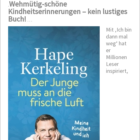
Wehmütig-schöne
.
Kindheitserinnerungen – kein lustiges
Buch!
…
Mit ‚Ich bin
dann mal
weg‘ hat
er
Millionen
Leser
inspiriert,