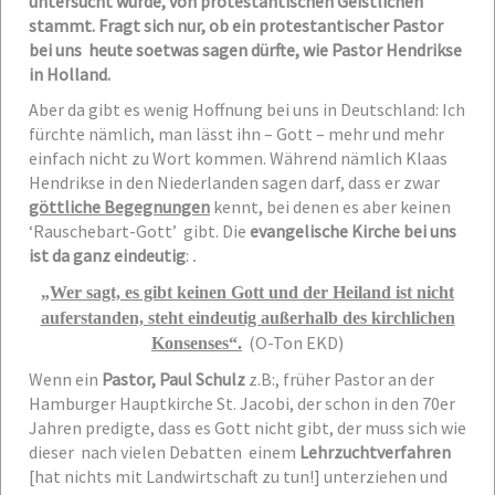
untersucht wurde, von protestantischen Geistlichen
stammt. Fragt sich nur, ob ein protestantischer Pastor
bei uns heute soetwas sagen dürfte, wie Pastor Hendrikse
in Holland.
Aber da gibt es wenig Hoffnung bei uns in Deutschland: Ich
fürchte nämlich, man lässt ihn – Gott – mehr und mehr
einfach nicht zu Wort kommen. Während nämlich Klaas
Hendrikse in den Niederlanden sagen darf, dass er zwar
göttliche Begegnungen
kennt, bei denen es aber keinen
‘Rauschebart-Gott’ gibt. Die
evangelische Kirche bei uns
ist da ganz eindeutig
:
.
„Wer sagt, es gibt keinen Gott und der Heiland ist nicht
auferstanden, steht eindeutig außerhalb des kirchlichen
(O-Ton EKD)
Konsenses“.
Wenn ein
Pastor, Paul Schulz
z.B:, früher Pastor an der
Hamburger Hauptkirche St. Jacobi, der schon in den 70er
Jahren predigte, dass es Gott nicht gibt, der muss sich wie
dieser nach vielen Debatten einem
Lehrzuchtverfahren
[hat nichts mit Landwirtschaft zu tun!] unterziehen und