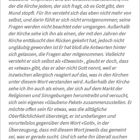
der die Kirche jedem, der sich fragt, ob es Gott gibt, den
Mund stopft. Für ihn versteht sich das eben nicht mehr von
selbst, und darin fühlt er sich nicht ernstgenommen; seine
Fragen werden nicht beachtet oder umgangen. Außerhalb
der Kirche sehe ich ihn als einen, der mit den Jahren der
Kirche enttäuscht den Rücken gekehrt hat, jedoch nicht
ungläubig geworden ist Er hat bloß die Antworten hinter
sich gelassen, die Fragen aber mitgenommen. Vielleicht
versteht er sich selbst als «Etwasist» , glaubt er doch, dass
es «etwas» gibt, das er aber nicht Gott nennt, weil er
inzwischen allergisch reagiert auf das, was in den Kirchen
unter diesem Wort verstanden wird. Außerhalb der Kirche
sehe ich ihn auch als einen, der sich auf dem Markt der
Religionen und Sinngebungen herumtreibt und versucht,
sich sein eigenes «Glaubens-Paket» zusammenzustellen. Er
möchte offen sein für etwas, was die alltägliche
Oberflächlichkeit übersteigt, er ist unbefangen und
vorurteilslos gegenüber dem Wort «Gott», in der
Überzeugung, dass mit diesem Wort jeweils das gemeint
sei, was er gerade sucht. Und ich sehe ihn überall suchen