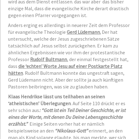
wird aus dem Dienst entlassen. das war aber das bisher
einzige Mal, dass die evangelische Kirche derart drastisch
gegen einen Pfarrer vorgegangen ist.
Anders erging es allerdings in neuerer Zeit dem Professor
für evangelische Theologie
Gerd Lüdemann.
Der hat
untersucht, welche der Jesus zugeschriebenen Sätze
tatsächlich auf Jesus selbst zurückgehen. Er kam zu
ähnlichen Ergebnissen wie vor ihm der protestantische
Professor
Rudolf Bultmann
, der einmal festgestellt hat,
dass
die ‘echten’ Worte Jesu auf einer Postkarte Platz
hätten
. Rudolf Bultmann konnte das ungestraft sagen,
Gerd Lüdemann nicht. Aber der sollte ja auch künftigen
Pastoren beibringen, was sie zu glauben haben.
Klaas Hendrikse lässt uns teilhaben an seinen
‘atheistischen’ Überlegungen
. Auf Seite 110 drückt er es
sehr schön aus
: “Gott ist ein Teil Deiner Geschichte, er ist
eines der Worte, mit denen Du Deine Lebensgeschichte
erzählst.”
Einige Seiten vorher hat er nämlich
beispielsweise an den
“Nikolaus-Gott”
erinnert, an den
man als Kind solange glaubte, bis man merkte, wer sich