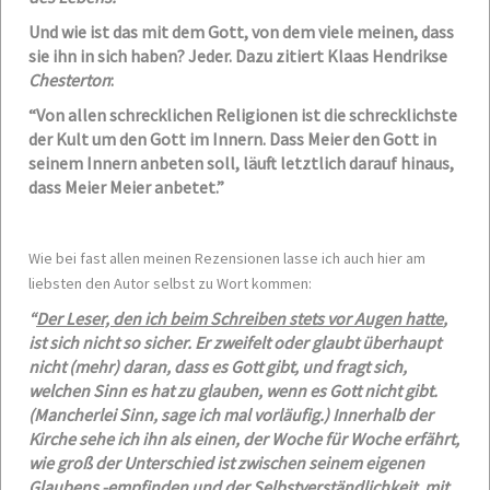
Und wie ist das mit dem Gott, von dem viele meinen, dass
sie ihn in sich haben? Jeder. Dazu zitiert Klaas Hendrikse
Chesterton
:
“Von allen schrecklichen Religionen ist die schrecklichste
der Kult um den Gott im Innern. Dass Meier den Gott in
seinem Innern anbeten soll, läuft letztlich darauf hinaus,
dass Meier Meier anbetet.”
Wie bei fast allen meinen Rezensionen lasse ich auch hier am
liebsten den Autor selbst zu Wort kommen:
“
Der Leser, den ich beim Schreiben stets vor Augen hatte
,
ist sich nicht so sicher. Er zweifelt oder glaubt überhaupt
nicht (mehr) daran, dass es Gott gibt, und fragt sich,
welchen Sinn es hat zu glauben, wenn es Gott nicht gibt.
(Mancherlei Sinn, sage ich mal vorläufig.) Innerhalb der
Kirche sehe ich ihn als einen, der Woche für Woche erfährt,
wie groß der Unterschied ist zwischen seinem eigenen
Glaubens -empfinden und der Selbstverständlichkeit, mit