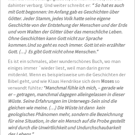
dahinter verbarg. Und weiter schreibt er:
“ So hat es auch
mit Gott begonnen: Im Anfang gab es Geschichten über
Götter. Jeder Stamm, jedes Volk hatte seine eigene
Geschichte von der Entstehung der Menschen und der Erde
und vom Walten der Götter über das menschliche Leben.
Ohne Geschichten kann Gott nicht zur Sprache
kommen.Und so geht es noch immer. Gott ist ein erzählter
Gott. (…) Es gibt Gott nicht ohne Menschen.”
Es ist ein schmales, aber wunderschönes Buch, wo man
einiges immer ´wieder liest, weil man darin gerne
mitdenkt. Wenn es beispielsweise um die Geschichten der
Bibel geht, und wie Klaas Hendrikse sich dem
Moses
so
verwandt fühlte
: “Manchmal fühle ich mich, – gerade wie
er – getragen, manchmal dagegen alleingelassen in dieser
Wüste. Seine Erfahrungen im Unterwegs-Sein sind die
gleichen wie meine. (…) Die Wüste ist dann kein
geologisches Phänomen mehr, sondern die Bezeichnung
für eine Situation, in der ein Mensch auf die Probe gestellt
wird durch die Unwirtlichkeit und Undurchschaubarkeit
des Lebens.”