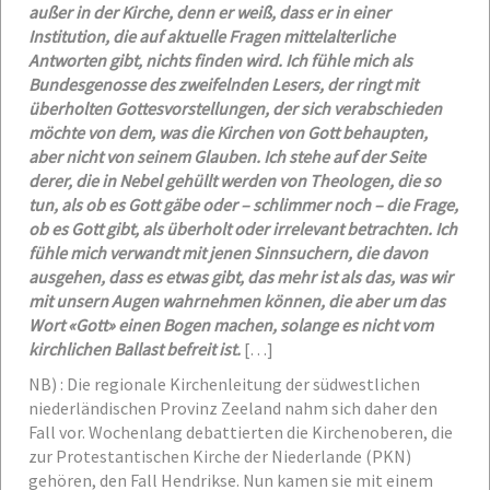
außer in der Kirche, denn er weiß, dass er in einer
Institution, die auf aktuelle Fragen mittelalterliche
Antworten gibt, nichts finden wird. Ich fühle mich als
Bundesgenosse des zweifelnden Lesers, der ringt mit
überholten Gottesvorstellungen, der sich verabschieden
möchte von dem, was die Kirchen von Gott behaupten,
aber nicht von seinem Glauben. Ich stehe auf der Seite
derer, die in Nebel gehüllt werden von Theologen, die so
tun, als ob es Gott gäbe oder – schlimmer noch – die Frage,
ob es Gott gibt, als überholt oder irrelevant betrachten. Ich
fühle mich verwandt mit jenen Sinnsuchern, die davon
ausgehen, dass es etwas gibt, das mehr ist als das, was wir
mit unsern Augen wahrnehmen können, die aber um das
Wort «Gott» einen Bogen machen, solange es nicht vom
kirchlichen Ballast befreit ist.
[…]
NB) : Die regionale Kirchenleitung der südwestlichen
niederländischen Provinz Zeeland nahm sich daher den
Fall vor. Wochenlang debattierten die Kirchenoberen, die
zur Protestantischen Kirche der Niederlande (PKN)
gehören, den Fall Hendrikse. Nun kamen sie mit einem