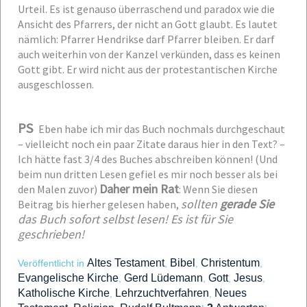
Urteil. Es ist genauso überraschend und paradox wie die
Ansicht des Pfarrers, der nicht an Gott glaubt. Es lautet
nämlich: Pfarrer Hendrikse darf Pfarrer bleiben. Er darf
auch weiterhin von der Kanzel verkünden, dass es keinen
Gott gibt. Er wird nicht aus der protestantischen Kirche
ausgeschlossen.
PS
Eben habe ich mir das Buch nochmals durchgeschaut
– vielleicht noch ein paar Zitate daraus hier in den Text? –
Ich hätte fast 3/4 des Buches abschreiben können! (Und
beim nun dritten Lesen gefiel es mir noch besser als bei
Daher mein Rat
den Malen zuvor)
: Wenn Sie diesen
sollten
gerade Sie
Beitrag bis hierher gelesen haben,
das Buch sofort selbst lesen! Es ist für Sie
geschrieben!
Altes Testament
Bibel
Christentum
Veröffentlicht in
,
,
,
Evangelische Kirche
Gerd Lüdemann
Gott
Jesus
,
,
,
,
Katholische Kirche
Lehrzuchtverfahren
Neues
,
,