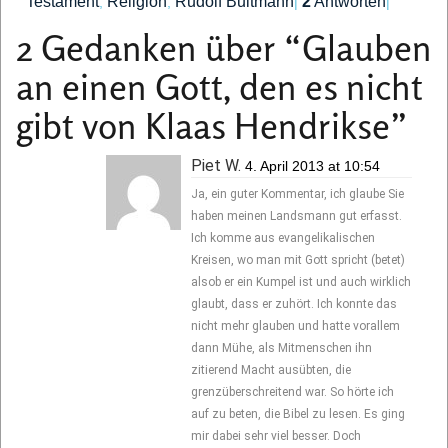
Testament
Religion
Rudolf Bultmann
2
Antworten
,
,
|
|
2 Gedanken über “
Glauben
an einen Gott, den es nicht
gibt von Klaas Hendrikse
”
Piet W.
4. April 2013 at 10:54
Ja, ein guter Kommentar, ich glaube Sie
haben meinen Landsmann gut erfasst.
Ich komme aus evangelikalischen
Kreisen, wo man mit Gott spricht (betet)
alsob er ein Kumpel ist und auch wirklich
glaubt, dass er zuhört. Ich konnte das
nicht mehr glauben und hatte vorallem
dann Mühe, als Mitmenschen ihn
zitierend Macht ausübten, die
grenzüberschreitend war. So hörte ich
auf zu beten, die Bibel zu lesen. Es ging
mir dabei sehr viel besser. Doch