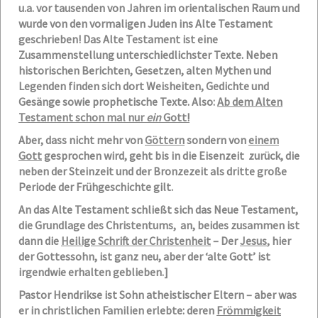
u.a. vor tausenden von Jahren im orientalischen Raum und
wurde von den vormaligen Juden ins Alte Testament
geschrieben! Das Alte Testament ist eine
Zusammenstellung unterschiedlichster Texte. Neben
historischen Berichten, Gesetzen, alten Mythen und
Legenden finden sich dort Weisheiten, Gedichte und
Gesänge sowie prophetische Texte. Also:
Ab dem Alten
Testament schon mal nur
ein
Gott!
Aber, dass nicht mehr von
Göttern
sondern von
einem
Gott
gesprochen wird, geht bis in die Eisenzeit zurück, die
neben der Steinzeit und der Bronzezeit als dritte große
Periode der Frühgeschichte gilt.
An das Alte Testament schließt sich das Neue Testament,
die Grundlage des Christentums, an, beides zusammen ist
dann die
Heilige Schrift der Christenheit
– Der
Jesus
, hier
der Gottessohn, ist ganz neu, aber der ‘alte Gott’ ist
irgendwie erhalten geblieben.]
Pastor Hendrikse ist Sohn atheistischer Eltern – aber was
er in christlichen Familien erlebte: deren
Frömmigkeit