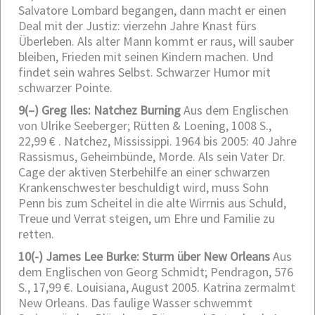
Salvatore Lombard begangen, dann macht er einen
Deal mit der Justiz: vierzehn Jahre Knast fürs
Überleben. Als alter Mann kommt er raus, will sauber
bleiben, Frieden mit seinen Kindern machen. Und
findet sein wahres Selbst. Schwarzer Humor mit
schwarzer Pointe.
9
(–) Greg Iles: Natchez Burning
Aus dem Englischen
von Ulrike Seeberger; Rütten & Loening, 1008 S.,
22,99 € .
Natchez, Mississippi. 1964 bis 2005: 40 Jahre
Rassismus, Geheimbünde, Morde. Als sein Vater Dr.
Cage der aktiven Sterbehilfe an einer schwarzen
Krankenschwester beschuldigt wird, muss Sohn
Penn bis zum Scheitel in die alte Wirrnis aus Schuld,
Treue und Verrat steigen, um Ehre und Familie zu
retten.
10
(-) James Lee Burke: Sturm über New Orleans
Aus
dem Englischen von Georg Schmidt; Pendragon, 576
S., 17,99 €.
Louisiana, August 2005. Katrina zermalmt
New Orleans. Das faulige Wasser schwemmt