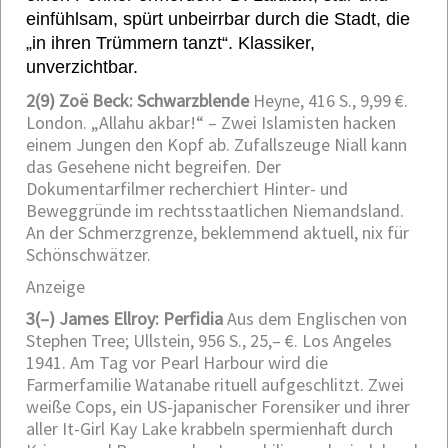
einfühlsam, spürt unbeirrbar durch die Stadt, die
„in ihren Trümmern tanzt“. Klassiker,
unverzichtbar.
2
(9) Zoë Beck: Schwarzblende
Heyne, 416 S., 9,99 €.
London. „Allahu akbar!“ – Zwei Islamisten hacken
einem Jungen den Kopf ab. Zufallszeuge Niall kann
das Gesehene nicht begreifen. Der
Dokumentarfilmer recherchiert Hinter- und
Beweggründe im rechtsstaatlichen Niemandsland.
An der Schmerzgrenze, beklemmend aktuell, nix für
Schönschwätzer.
Anzeige
3
(–) James Ellroy: Perfidia
Aus dem Englischen von
Stephen Tree; Ullstein, 956 S., 25,– €.
Los Angeles
1941. Am Tag vor Pearl Harbour wird die
Farmerfamilie Watanabe rituell aufgeschlitzt. Zwei
weiße Cops, ein US-japanischer Forensiker und ihrer
aller It-Girl Kay Lake krabbeln spermienhaft durch