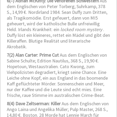
6
(–) Adrian McKinty: Die verlorenen Schwestern
Aus
dem Englischen von Peter Torberg; Suhrkamp, 378
S., 14,99 €.
Nordirland 1984. Sean Duffy zum Dritten,
als Tragikomödie. Erst gefeuert, dann von MI5
geheuert, wird der katholische Bulle unfreiwillig
Held. Irlands Krankheit: ein
locked room mystery
.
Duffy löst ein kleineres, rettet ein Mädel und gibt den
Killeraffen. Blutige Realität und literarische
Akrobatik.
7
(2) Alan Carter: Prime Cut
Aus dem Englischen von
Sabine Schulte; Edition Nautilus, 368 S., 19,90 €.
Hopetoun, Westaustralien. Cato Kwong, zum
Viehpolizisten degradiert, kriegt seine Chance. Eine
Leiche ohne Kopf, ein aus England in das boomende
Kaff geflüchteter Mörder. Sonnenschein und Meer,
nur der Kaffee und die Leute sind echt mies. Eine
frische, raue Stimme im australischen Crime-Beat.
8
(4) Dave Zeltserman: Killer
Aus dem Englischen von
Ango Laina und Angelika Müller; Pulp Master, 268 S.,
14,80 €.
Boston. 28 Morde hat Lennie March für