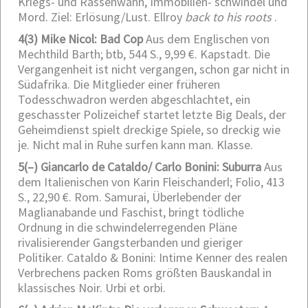
Kriegs- und Rassenwahn, Immobilien- schwindel und
Mord. Ziel: Erlösung/Lust. Ellroy
back to his roots
.
4
(3) Mike Nicol: Bad Cop
Aus dem Englischen von
Mechthild Barth; btb, 544 S., 9,99 €.
Kapstadt. Die
Vergangenheit ist nicht vergangen, schon gar nicht in
Südafrika. Die Mitglieder einer früheren
Todesschwadron werden abgeschlachtet, ein
geschasster Polizeichef startet letzte Big Deals, der
Geheimdienst spielt dreckige Spiele, so dreckig wie
je. Nicht mal in Ruhe surfen kann man. Klasse.
5
(–) Giancarlo de Cataldo/ Carlo Bonini: Suburra
Aus
dem Italienischen von Karin Fleischanderl; Folio, 413
S., 22,90 €.
Rom. Samurai, Überlebender der
Maglianabande und Faschist, bringt tödliche
Ordnung in die schwindelerregenden Pläne
rivalisierender Gangsterbanden und gieriger
Politiker. Cataldo & Bonini: Intime Kenner des realen
Verbrechens packen Roms größten Bauskandal in
klassisches Noir. Urbi et orbi.