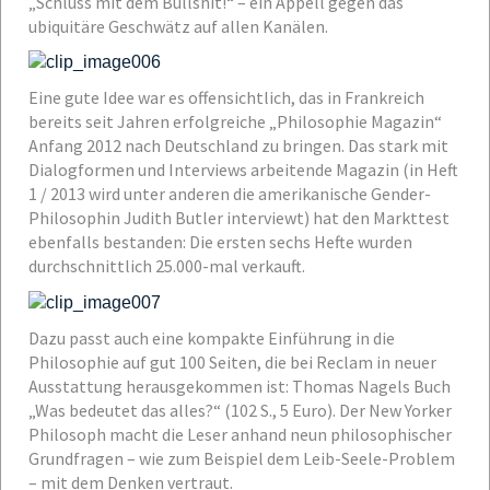
„Schluss mit dem Bullshit!“ – ein Appell gegen das
ubiquitäre Geschwätz auf allen Kanälen.
Eine gute Idee war es offensichtlich, das in Frankreich
bereits seit Jahren erfolgreiche „Philosophie Magazin“
Anfang 2012 nach Deutschland zu bringen. Das stark mit
Dialogformen und Interviews arbeitende Magazin (in Heft
1 / 2013 wird unter anderen die amerikanische Gender-
Philosophin Judith Butler interviewt) hat den Markttest
ebenfalls bestanden: Die ersten sechs Hefte wurden
durchschnittlich 25.000-mal verkauft.
Dazu passt auch eine kompakte Einführung in die
Philosophie auf gut 100 Seiten, die bei Reclam in neuer
Ausstattung herausgekommen ist: Thomas Nagels Buch
„Was bedeutet das alles?“ (102 S., 5 Euro). Der New Yorker
Philosoph macht die Leser anhand neun philosophischer
Grundfragen – wie zum Beispiel dem Leib-Seele-Problem
– mit dem Denken vertraut.