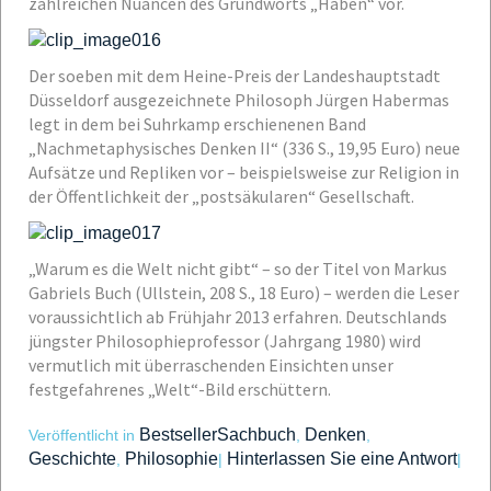
zahlreichen Nuancen des Grundworts „Haben“ vor.
Der soeben mit dem Heine-Preis der Landeshauptstadt
Düsseldorf ausgezeichnete Philosoph Jürgen Habermas
legt in dem bei Suhrkamp erschienenen Band
„Nachmetaphysisches Denken II“ (336 S., 19,95 Euro) neue
Aufsätze und Repliken vor – beispielsweise zur Religion in
der Öffentlichkeit der „postsäkularen“ Gesellschaft.
„Warum es die Welt nicht gibt“ – so der Titel von Markus
Gabriels Buch (Ullstein, 208 S., 18 Euro) – werden die Leser
voraussichtlich ab Frühjahr 2013 erfahren. Deutschlands
jüngster Philosophieprofessor (Jahrgang 1980) wird
vermutlich mit überraschenden Einsichten unser
festgefahrenes „Welt“-Bild erschüttern.
BestsellerSachbuch
Denken
Veröffentlicht in
,
,
Geschichte
Philosophie
Hinterlassen Sie eine Antwort
,
|
|