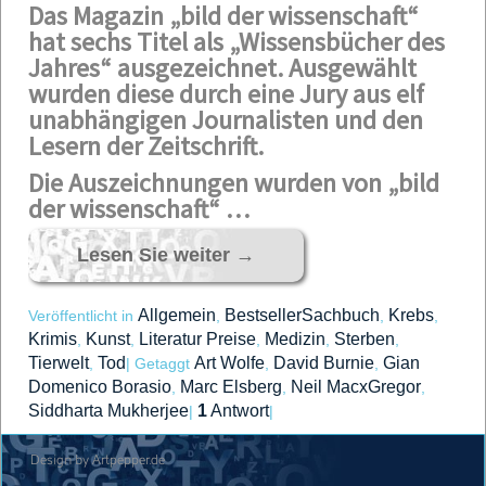
Das Magazin „bild der wissenschaft“
hat sechs Titel als „Wissensbücher des
Jahres“ ausgezeichnet. Ausgewählt
wurden diese durch eine Jury aus elf
unabhängigen Journalisten und den
Lesern der Zeitschrift.
Die Auszeichnungen wurden von „bild
der wissenschaft“ …
Lesen Sie weiter
→
Allgemein
BestsellerSachbuch
Krebs
Veröffentlicht in
,
,
,
Krimis
Kunst
Literatur Preise
Medizin
Sterben
,
,
,
,
,
Tierwelt
Tod
Art Wolfe
David Burnie
Gian
,
|
Getaggt
,
,
Domenico Borasio
Marc Elsberg
Neil MacxGregor
,
,
,
Siddharta Mukherjee
1
Antwort
|
|
Design by Artpepper.de