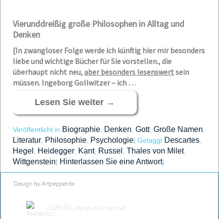
Vierunddreißig große Philosophen in Alltag und
Denken
[In zwangloser Folge werde ich künftig hier mir besonders
liebe und wichtige Bücher für Sie vorstellen., die
überhaupt nicht neu,
aber besonders lesenswert
sein
müssen. Ingeborg Gollwitzer – ich …
Lesen Sie weiter
→
Biographie
Denken
Gott
Große Namen
Veröffentlicht in
,
,
,
,
Literatur
Philosophie
Psychologie
Descartes
,
,
|
Getaggt
,
Hegel
Heidegger
Kant
Russel
Thales von Milet
,
,
,
,
,
Wittgenstein
Hinterlassen Sie eine Antwort
|
|
Design by Artpepper.de
2026 © Literaturkurier.net