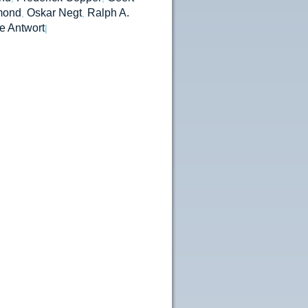
mond
Oskar Negt
Ralph A.
,
,
e Antwort
|