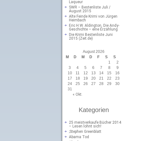
Laqueur
SWR – Bestenliste Juli /
August 2015
Alte Feinde Krimi von Jürgen
Heimbach
Eric H.W. Aldington, Die Andy-
Geschichte – eine Erzählung
Die Krimi Bestenliste Juni
2015 (Zeit.de)
August 2026
M
D
M
D
F
S
S
1
2
3
4
5
6
7
8
9
10
11
12
13
14
15
16
17
18
19
20
21
22
23
24
25
26
27
28
29
30
31
« Okt.
Kategorien
25 meistverkaufe Bücher 2014
– Lesen lohnt sich!
;Stephen Greenblatt
Abama Tod