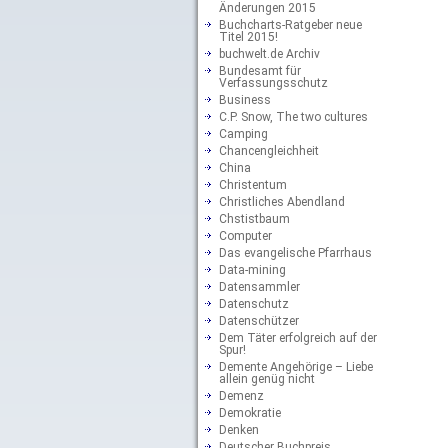
Änderungen 2015
Buchcharts-Ratgeber neue
Titel 2015!
buchwelt.de Archiv
Bundesamt für
Verfassungsschutz
Business
C.P. Snow, The two cultures
Camping
Chancengleichheit
China
Christentum
Christliches Abendland
Chstistbaum
Computer
Das evangelische Pfarrhaus
Data-mining
Datensammler
Datenschutz
Datenschützer
Dem Täter erfolgreich auf der
Spur!
Demente Angehörige – Liebe
allein genüg nicht
Demenz
Demokratie
Denken
Deutscher Buchpreis