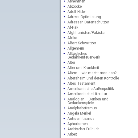
Abnehmen
Abzocke
Adolf Hitler
Adress-Optimierung
Adressen Datenschützer
Af-Pak
Afghhanisten/Pakistan
Afrika
Albert Schweitzer
Allgemein
Alltägliches
Gedankenfeuerwerk
Alter
Alter und Krankheit
Altern – wie macht man das?
Altersheim und deren Kontrolle
Altes Testament
Amerikanische Außenpolitik
Amerikanische Literatur
Analogien – Denken und
Gedankenspiele
Analphabetismus
Angela Merkel
Antisemitismus
Aphorismen
Arabischer Frühlich
Arbeit