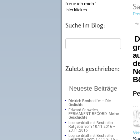
freue ich mich."
Sa
-hier klicken -
Pos
Suche im Blog:
Ho
D
g
a
d
Zuletzt geschrieben:
N
B
Neueste Beiträge
Pe
Dietrich Bonhoeffer – Die
…
Gedichte
Edward Snowden,
PERMANENT RECORD: Meine
Geschichte
boersenblatt.net Bestseller
Ratgeber vom 10.11.2016 –
23.11.2016
Ver
boersenblatt.net Bestseller
Sa
Belletristik vom 17.11.2016 –