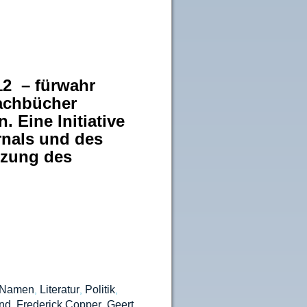
12 – fürwahr
achbücher
 Eine Initiative
rnals und des
tzung des
 Namen
Literatur
Politik
,
,
,
nd
Frederick Copper
Geert
,
,