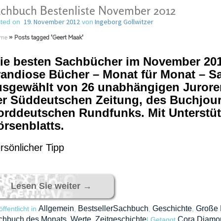
chbuch Bestenliste November 2012
19. November 2012
Ingeborg Gollwitzer
ted on
von
me
»
Posts tagged 'Geert Maak'
ie besten Sachbücher im November 20
randiose Bücher – Monat für Monat – S
usgewählt von 26 unabhängigen Juroren.
er Süddeutschen Zeitung, des Buchjou
orddeutschen Rundfunks. Mit Unterstü
örsenblatts.
rsönlicher Tipp
Lesen Sie weiter
→
Allgemein
BestsellerSachbuch
Geschichte
Große
öffentlicht in
,
,
,
chbuch des Monats
Werte
Zeitgeschichte
Cora Diamo
,
,
|
Getaggt