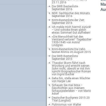
23.11.2016
Ma
Die SWR Bestenliste
September 2016
Au
NDR: Sachbücher des Monats
September 2016
Krimi-Bestenliste der Zeit:
September 2016
Ich melde mich hiermit zurück!
– Und schicke Ihnen gleich
etwas Sommer! Gut aufheben!
»Die Menschheit hat den
Verstand verloren“ Tagebücher
1939-1945 von Astrid
Lindgren
Krimi-Bestenliste Die zehn
besten Krimis im August 2015
Die SWR Bestenliste
September 2015
Theodor Storm fährt nach
Würzburg und erreicht seinen
Sohn nicht, obwohl er mit ihm
spricht Biographischer Roman
von Ingrid Bachér
Gehe hin, stelle einen Wächter
von Harper Lee
Schauen Sie mal böse –
Geschichten aus meinem
Schauspielerleben – von Mario
Adorf
Deutscher Buchpreis 2015 20
Titel (Longlist)
Putinismus von Walter