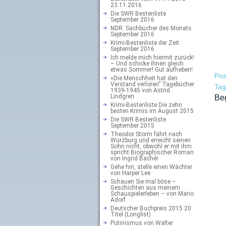
23.11.2016
Die SWR Bestenliste
September 2016
NDR: Sachbücher des Monats
September 2016
Krimi-Bestenliste der Zeit:
September 2016
Ich melde mich hiermit zurück!
– Und schicke Ihnen gleich
etwas Sommer! Gut aufheben!
Pos
»Die Menschheit hat den
Verstand verloren” Tagebücher
Ta
1939-1945 von Astrid
Lindgren
Be
Krimi-Bestenliste Die zehn
besten Krimis im August 2015
Die SWR Bestenliste
September 2015
Theodor Storm fährt nach
Würzburg und erreicht seinen
Sohn nicht, obwohl er mit ihm
spricht Biographischer Roman
von Ingrid Bachér
Gehe hin, stelle einen Wächter
von Harper Lee
Schauen Sie mal böse –
Geschichten aus meinem
Schauspielerleben – von Mario
Adorf
Deutscher Buchpreis 2015 20
Titel (Longlist)
Putinismus von Walter