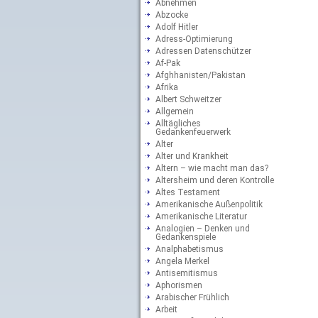
Abnehmen
Abzocke
Adolf Hitler
Adress-Optimierung
Adressen Datenschützer
Af-Pak
Afghhanisten/Pakistan
Afrika
Albert Schweitzer
Allgemein
Alltägliches
Gedankenfeuerwerk
Alter
Alter und Krankheit
Altern – wie macht man das?
Altersheim und deren Kontrolle
Altes Testament
Amerikanische Außenpolitik
Amerikanische Literatur
Analogien – Denken und
Gedankenspiele
Analphabetismus
Angela Merkel
Antisemitismus
Aphorismen
Arabischer Frühlich
Arbeit