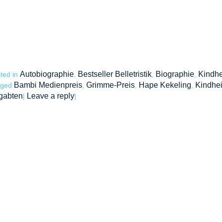
Autobiographie
Bestseller Belletristik
Biographie
Kindhe
ted in
,
,
,
Bambi Medienpreis
Grimme-Preis
Hape Kekeling
Kindhei
gged
,
,
,
gabten
Leave a reply
|
|