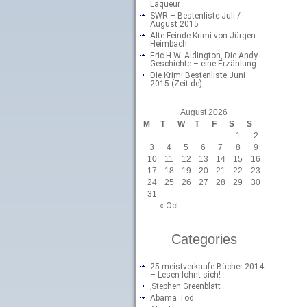
Laqueur
SWR – Bestenliste Juli /
August 2015
Alte Feinde Krimi von Jürgen
Heimbach
Eric H.W. Aldington, Die Andy-
Geschichte – eine Erzählung
Die Krimi Bestenliste Juni
2015 (Zeit.de)
August 2026
M
T
W
T
F
S
S
1
2
3
4
5
6
7
8
9
10
11
12
13
14
15
16
17
18
19
20
21
22
23
24
25
26
27
28
29
30
31
« Oct
Categories
25 meistverkaufe Bücher 2014
– Lesen lohnt sich!
;Stephen Greenblatt
Abama Tod