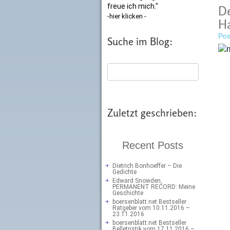
freue ich mich."
De
-hier klicken -
Ha
Pos
Suche im Blog:
Zuletzt geschrieben:
Recent Posts
Dietrich Bonhoeffer – Die
Gedichte
Edward Snowden,
PERMANENT RECORD: Meine
Geschichte
boersenblatt.net Bestseller
Ratgeber vom 10.11.2016 –
23.11.2016
boersenblatt.net Bestseller
Belletristik vom 17.11.2016 –