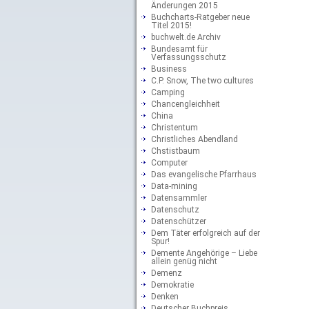
Änderungen 2015
Buchcharts-Ratgeber neue
Titel 2015!
buchwelt.de Archiv
Bundesamt für
Verfassungsschutz
Business
C.P. Snow, The two cultures
Camping
Chancengleichheit
China
Christentum
Christliches Abendland
Chstistbaum
Computer
Das evangelische Pfarrhaus
Data-mining
Datensammler
Datenschutz
Datenschützer
Dem Täter erfolgreich auf der
Spur!
Demente Angehörige – Liebe
allein genüg nicht
Demenz
Demokratie
Denken
Deutscher Buchpreis