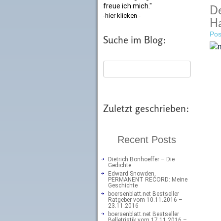
freue ich mich."
De
-hier klicken -
Ha
Pos
Suche im Blog:
Zuletzt geschrieben:
Recent Posts
Dietrich Bonhoeffer – Die
Gedichte
Edward Snowden,
PERMANENT RECORD: Meine
Geschichte
boersenblatt.net Bestseller
Ratgeber vom 10.11.2016 –
23.11.2016
boersenblatt.net Bestseller
Belletristik vom 17.11.2016 –