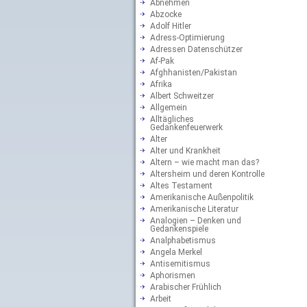
Abnehmen
Abzocke
Adolf Hitler
Adress-Optimierung
Adressen Datenschützer
Af-Pak
Afghhanisten/Pakistan
Afrika
Albert Schweitzer
Allgemein
Alltägliches
Gedankenfeuerwerk
Alter
Alter und Krankheit
Altern – wie macht man das?
Altersheim und deren Kontrolle
Altes Testament
Amerikanische Außenpolitik
Amerikanische Literatur
Analogien – Denken und
Gedankenspiele
Analphabetismus
Angela Merkel
Antisemitismus
Aphorismen
Arabischer Frühlich
Arbeit