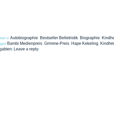
Autobiographie
Bestseller Belletristik
Biographie
Kindhe
ted in
,
,
,
Bambi Medienpreis
Grimme-Preis
Hape Kekeling
Kindhei
gged
,
,
,
gabten
Leave a reply
|
|