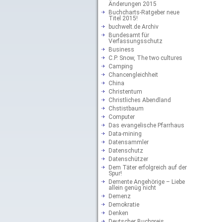
Änderungen 2015
Buchcharts-Ratgeber neue
Titel 2015!
buchwelt.de Archiv
Bundesamt für
Verfassungsschutz
Business
C.P. Snow, The two cultures
Camping
Chancengleichheit
China
Christentum
Christliches Abendland
Chstistbaum
Computer
Das evangelische Pfarrhaus
Data-mining
Datensammler
Datenschutz
Datenschützer
Dem Täter erfolgreich auf der
Spur!
Demente Angehörige – Liebe
allein genüg nicht
Demenz
Demokratie
Denken
Deutscher Buchpreis