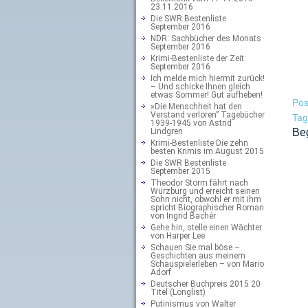
23.11.2016
Die SWR Bestenliste
September 2016
NDR: Sachbücher des Monats
September 2016
Krimi-Bestenliste der Zeit:
September 2016
Ich melde mich hiermit zurück!
– Und schicke Ihnen gleich
etwas Sommer! Gut aufheben!
Pos
»Die Menschheit hat den
Verstand verloren” Tagebücher
Ta
1939-1945 von Astrid
Lindgren
Be
Krimi-Bestenliste Die zehn
besten Krimis im August 2015
Die SWR Bestenliste
September 2015
Theodor Storm fährt nach
Würzburg und erreicht seinen
Sohn nicht, obwohl er mit ihm
spricht Biographischer Roman
von Ingrid Bachér
Gehe hin, stelle einen Wächter
von Harper Lee
Schauen Sie mal böse –
Geschichten aus meinem
Schauspielerleben – von Mario
Adorf
Deutscher Buchpreis 2015 20
Titel (Longlist)
Putinismus von Walter