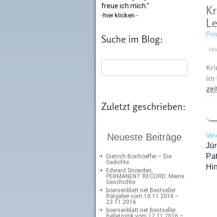
freue ich mich."
Kr
-hier klicken -
Le
Pos
Suche im Blog:
Ho
Kri
im 
zei
Zuletzt geschrieben:
Ver
Neueste Beiträge
Jü
Pa
Dietrich Bonhoeffer – Die
Gedichte
Hin
Edward Snowden,
PERMANENT RECORD: Meine
Geschichte
boersenblatt.net Bestseller
Ratgeber vom 10.11.2016 –
23.11.2016
boersenblatt.net Bestseller
Belletristik vom 17.11.2016 –