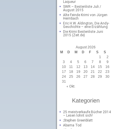
Laqueur
SWR – Bestenliste Juli /
August 2015
Alte Feinde Krimi von Jürgen
Heimbach
Eric H.W. Aldington, Die Andy-
Geschichte – eine Erzählung
Die Krimi Bestenliste Juni
2015 (Zeit.de)
August 2026
M
D
M
D
F
S
S
1
2
3
4
5
6
7
8
9
10
11
12
13
14
15
16
17
18
19
20
21
22
23
24
25
26
27
28
29
30
31
« Okt.
Kategorien
25 meistverkaufe Bücher 2014
– Lesen lohnt sich!
;Stephen Greenblatt
Abama Tod