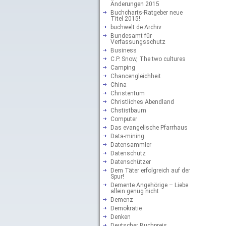
Änderungen 2015
Buchcharts-Ratgeber neue
Titel 2015!
buchwelt.de Archiv
Bundesamt für
Verfassungsschutz
Business
C.P. Snow, The two cultures
Camping
Chancengleichheit
China
Christentum
Christliches Abendland
Chstistbaum
Computer
Das evangelische Pfarrhaus
Data-mining
Datensammler
Datenschutz
Datenschützer
Dem Täter erfolgreich auf der
Spur!
Demente Angehörige – Liebe
allein genüg nicht
Demenz
Demokratie
Denken
Deutscher Buchpreis