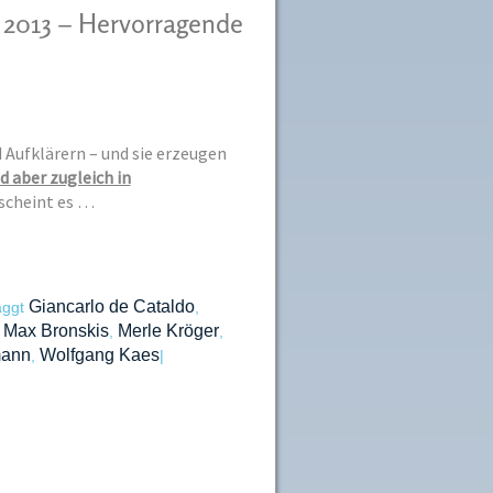
r 2013 – Hervorragende
 Aufklärern – und sie erzeugen
nd aber zugleich in
scheint es …
Giancarlo de Cataldo
aggt
,
Max Bronskis
Merle Kröger
,
,
,
mann
Wolfgang Kaes
,
|