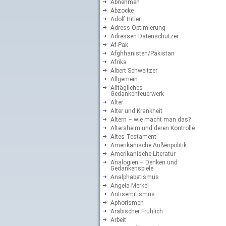
Abnehmen
Abzocke
Adolf Hitler
Adress-Optimierung
Adressen Datenschützer
Af-Pak
Afghhanisten/Pakistan
Afrika
Albert Schweitzer
Allgemein
Alltägliches
Gedankenfeuerwerk
Alter
Alter und Krankheit
Altern – wie macht man das?
Altersheim und deren Kontrolle
Altes Testament
Amerikanische Außenpolitik
Amerikanische Literatur
Analogien – Denken und
Gedankenspiele
Analphabetismus
Angela Merkel
Antisemitismus
Aphorismen
Arabischer Frühlich
Arbeit