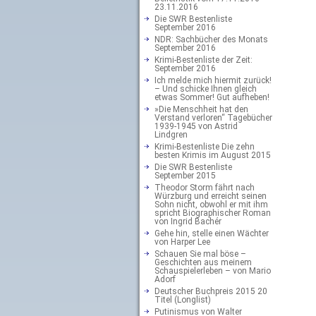
23.11.2016
Die SWR Bestenliste
September 2016
NDR: Sachbücher des Monats
September 2016
Krimi-Bestenliste der Zeit:
September 2016
Ich melde mich hiermit zurück!
– Und schicke Ihnen gleich
etwas Sommer! Gut aufheben!
»Die Menschheit hat den
Verstand verloren“ Tagebücher
1939-1945 von Astrid
Lindgren
Krimi-Bestenliste Die zehn
besten Krimis im August 2015
Die SWR Bestenliste
September 2015
Theodor Storm fährt nach
Würzburg und erreicht seinen
Sohn nicht, obwohl er mit ihm
spricht Biographischer Roman
von Ingrid Bachér
Gehe hin, stelle einen Wächter
von Harper Lee
Schauen Sie mal böse –
Geschichten aus meinem
Schauspielerleben – von Mario
Adorf
Deutscher Buchpreis 2015 20
Titel (Longlist)
Putinismus von Walter