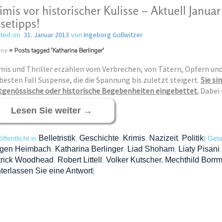
imis vor historischer Kulisse – Aktuell Janua
setipps!
31. Januar 2013
Ingeborg Gollwitzer
ted on
von
me
»
Posts tagged 'Katharina Berlinger'
mis und Thriller erzählen vom Verbrechen, von Tätern, Opfern und
besten Fall Suspense, die die Spannung bis zuletzt steigert.
Sie si
tgenössische oder his­torische Begebenheiten eingebettet.
Dabei 
Lesen Sie weiter
→
Belletristik
Geschichte
Krimis
Nazizeit
Politik
öffentlicht in
,
,
,
,
|
Get
rgen Heimbach
Katharina Berlinger
Liad Shoham
Liaty Pisani
,
,
,
trick Woodhead
Robert Littell
Volker Kutscher. Mechthild Borr
,
,
terlassen Sie eine Antwort
|