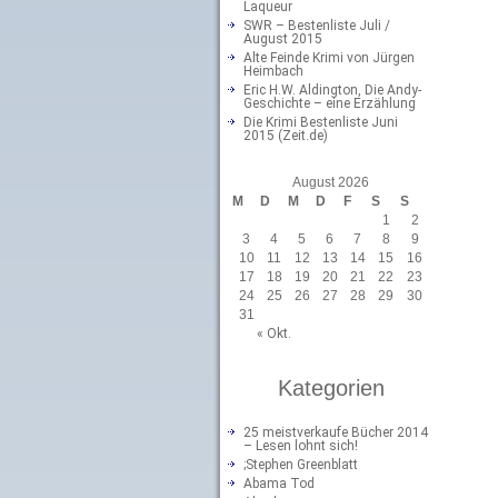
Laqueur
SWR – Bestenliste Juli /
August 2015
Alte Feinde Krimi von Jürgen
Heimbach
Eric H.W. Aldington, Die Andy-
Geschichte – eine Erzählung
Die Krimi Bestenliste Juni
2015 (Zeit.de)
August 2026
M
D
M
D
F
S
S
1
2
3
4
5
6
7
8
9
10
11
12
13
14
15
16
17
18
19
20
21
22
23
24
25
26
27
28
29
30
31
« Okt.
Kategorien
25 meistverkaufe Bücher 2014
– Lesen lohnt sich!
;Stephen Greenblatt
Abama Tod