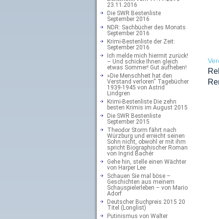
23.11.2016
Die SWR Bestenliste
September 2016
NDR: Sachbücher des Monats
September 2016
Krimi-Bestenliste der Zeit:
September 2016
Ich melde mich hiermit zurück!
Ver
– Und schicke Ihnen gleich
etwas Sommer! Gut aufheben!
Rel
»Die Menschheit hat den
Re
Verstand verloren“ Tagebücher
1939-1945 von Astrid
Lindgren
Krimi-Bestenliste Die zehn
besten Krimis im August 2015
Die SWR Bestenliste
September 2015
Theodor Storm fährt nach
Würzburg und erreicht seinen
Sohn nicht, obwohl er mit ihm
spricht Biographischer Roman
von Ingrid Bachér
Gehe hin, stelle einen Wächter
von Harper Lee
Schauen Sie mal böse –
Geschichten aus meinem
Schauspielerleben – von Mario
Adorf
Deutscher Buchpreis 2015 20
Titel (Longlist)
Putinismus von Walter