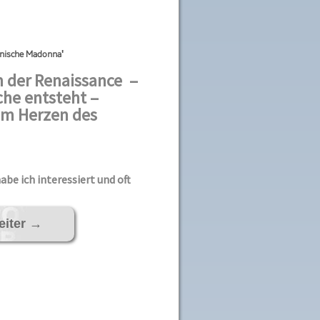
tnische Madonna'
 der Renaissance –
he entsteht –
im Herzen des
abe ich interessiert und oft
eiter
→