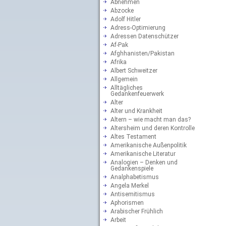
Abnehmen
Abzocke
Adolf Hitler
Adress-Optimierung
Adressen Datenschützer
Af-Pak
Afghhanisten/Pakistan
Afrika
Albert Schweitzer
Allgemein
Alltägliches
Gedankenfeuerwerk
Alter
Alter und Krankheit
Altern – wie macht man das?
Altersheim und deren Kontrolle
Altes Testament
Amerikanische Außenpolitik
Amerikanische Literatur
Analogien – Denken und
Gedankenspiele
Analphabetismus
Angela Merkel
Antisemitismus
Aphorismen
Arabischer Frühlich
Arbeit