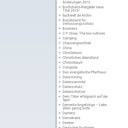
Änderungen 2015
Buchcharts-Ratgeber neue
Titel 2015!
buchwelt.de Archiv
Bundesamt für
Verfassungsschutz
Business
C.P. Snow, The two cultures
Camping
Chancengleichheit
China
Christentum
Christliches Abendland
Chstistbaum
Computer
Das evangelische Pfarrhaus
Data-mining
Datensammler
Datenschutz
Datenschützer
Dem Täter erfolgreich auf der
Spur!
Demente Angehörige – Liebe
allein genüg nicht
Demenz
Demokratie
Denken
Deutscher Buchpreis