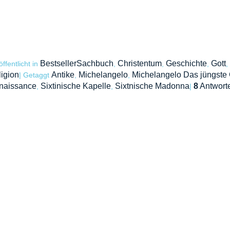
BestsellerSachbuch
Christentum
Geschichte
Gott
öffentlicht in
,
,
,
,
igion
Antike
Michelangelo
Michelangelo Das jüngste 
|
Getaggt
,
,
naissance
Sixtinische Kapelle
Sixtnische Madonna
8
Antwort
,
,
|