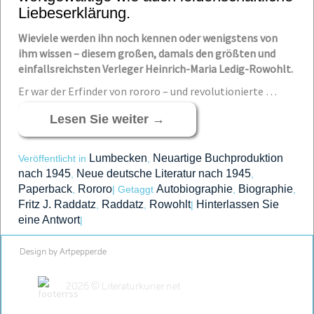
Liebeserklärung.
Wieviele werden ihn noch kennen oder wenigstens von
ihm wissen – diesem großen, damals den größten und
einfallsreichsten Verleger Heinrich-Maria Ledig-Rowohlt.
Er war der Erfinder von rororo – und revolutionierte …
Lesen Sie weiter
→
Lumbecken
Neuartige Buchproduktion
Veröffentlicht in
,
nach 1945
Neue deutsche Literatur nach 1945
,
,
Paperback
Rororo
Autobiographie
Biographie
,
|
Getaggt
,
,
Fritz J. Raddatz
Raddatz
Rowohlt
Hinterlassen Sie
,
,
|
eine Antwort
|
Design by Artpepper.de
2026 © Literaturkurier.net