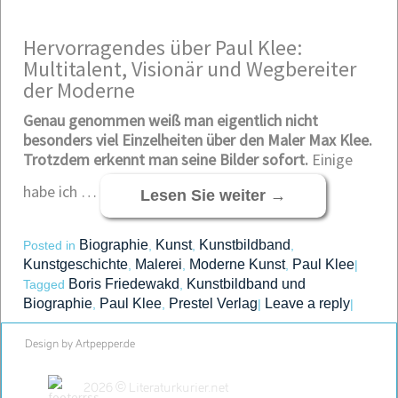
Hervorragendes über Paul Klee:
Multitalent, Visionär und Wegbereiter
der Moderne
Genau genommen weiß man eigentlich nicht
besonders viel Einzelheiten über den Maler Max Klee.
Trotzdem erkennt man seine Bilder sofort.
Einige
habe ich …
Lesen Sie weiter
→
Biographie
Kunst
Kunstbildband
Posted in
,
,
,
Kunstgeschichte
Malerei
Moderne Kunst
Paul Klee
,
,
,
|
Boris Friedewakd
Kunstbildband und
Tagged
,
Biographie
Paul Klee
Prestel Verlag
Leave a reply
,
,
|
|
Design by Artpepper.de
2026 © Literaturkurier.net