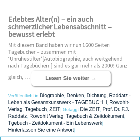
Erlebtes Alter(n) – ein auch
schmerzlicher Lebensabschnitt –
bewusst erlebt
Mit diesem Band haben wir nun 1600 Seiten
Tagebücher – zusammen mit
‘Unruhestifter’[Autobiographie, auch weitgehend
nach Tagebüchern] sind es gar mehr als 2000! Ganz
gleich, …
Lesen Sie weiter
→
Biographie
Denken
Dichtung
Raddatz -
Veröffentlicht in
,
,
,
Leben als Gesamtkunstwerk - TAGEBUCH II
Rowohlt-
,
Verlag
Tagebuch
ZEIT
Die ZEIT
Prof. Dr. F.J.
,
,
|
Getaggt
,
Raddatz
Rowohlt Verlag
Tagebuch & Zeitdokument
,
,
,
Tgebuch - Zeitdokument - Ein Lebenswerk
|
Hinterlassen Sie eine Antwort
|