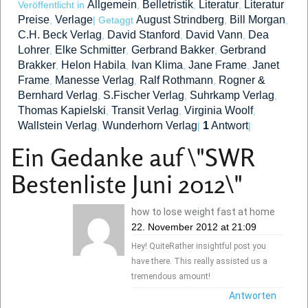
Allgemein
Belletristik
Literatur
Literatur
Veröffentlicht in
,
,
,
Preise
Verlage
August Strindberg
Bill Morgan
,
|
Getaggt
,
,
C.H. Beck Verlag
David Stanford
David Vann
Dea
,
,
,
Lohrer
Elke Schmitter
Gerbrand Bakker
Gerbrand
,
,
,
Brakker
Helon Habila
Ivan Klima
Jane Frame
Janet
,
,
,
,
Frame
Manesse Verlag
Ralf Rothmann
Rogner &
,
,
,
Bernhard Verlag
S.Fischer Verlag
Suhrkamp Verlag
,
,
,
Thomas Kapielski
Transit Verlag
Virginia Woolf
,
,
,
Wallstein Verlag
Wunderhorn Verlag
1
Antwort
,
|
|
Ein Gedanke auf \"
SWR
Bestenliste Juni 2012
\"
how to lose weight fast at home
22. November 2012 at 21:09
Hey! QuiteRather insightful post you
have there. This really assisted us a
tremendous amount!
Antworten