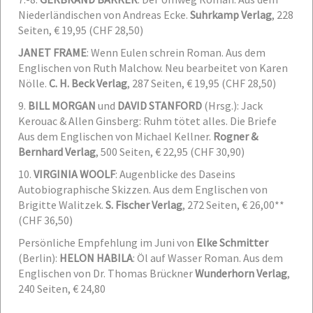
Niederländischen von Andreas Ecke.
Suhrkamp Verlag
, 228
Seiten, € 19,95 (CHF 28,50)
JANET FRAME
: Wenn Eulen schrein
Roman. Aus dem
Englischen von Ruth Malchow. Neu bearbeitet von Karen
Nölle.
C. H. Beck Verlag
, 287 Seiten, € 19,95 (CHF 28,50)
9.
BILL MORGAN
und
DAVID STANFORD
(Hrsg.): Jack
Kerouac & Allen Ginsberg: Ruhm tötet alles. Die Briefe
Aus dem Englischen von Michael Kellner.
Rogner &
Bernhard Verlag
, 500 Seiten, € 22,95 (CHF 30,90)
10.
VIRGINIA WOOLF
: Augenblicke des Daseins
Autobiographische Skizzen. Aus dem Englischen von
Brigitte Walitzek.
S. Fischer Verlag
, 272 Seiten, € 26,00**
(CHF 36,50)
Persönliche Empfehlung im Juni von
Elke Schmitter
(Berlin):
HELON HABILA
: Öl auf Wasser
Roman. Aus dem
Englischen von Dr. Thomas Brückner
Wunderhorn Verlag
,
240 Seiten, € 24,80