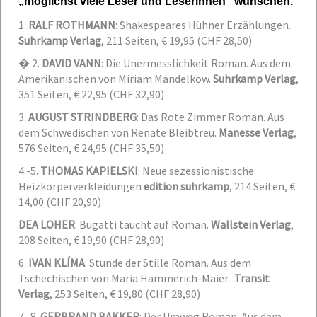
„möglichst viele Leser und Leserinnen“ wünschen.
1.
RALF ROTHMANN
: Shakespeares Hühner
Erzählungen.
Suhrkamp Verlag
, 211 Seiten, € 19,95 (CHF 28,50)
�
2.
DAVID VANN
: Die Unermesslichkeit
Roman. Aus dem
Amerikanischen von Miriam Mandelkow.
Suhrkamp Verlag
,
351 Seiten, € 22,95 (CHF 32,90)
3.
AUGUST STRINDBERG
: Das Rote Zimmer
Roman. Aus
dem Schwedischen von Renate Bleibtreu.
Manesse Verlag
,
576 Seiten, € 24,95 (CHF 35,50)
4.-5.
THOMAS KAPIELSKI
: Neue sezessionistische
Heizkörperverkleidungen
edition suhrkamp
, 214 Seiten, €
14,00 (CHF 20,90)
DEA LOHER
: Bugatti taucht auf
Roman.
Wallstein Verlag
,
208 Seiten, € 19,90 (CHF 28,90)
6.
IVAN KLÍMA
: Stunde der Stille
Roman. Aus dem
Tschechischen von Maria Hammerich-Maier.
Transit
Verlag
, 253 Seiten, € 19,80 (CHF 28,90)
7.-8.
GERBRAND BAKKER
: Der Umweg
Roman. Aus dem