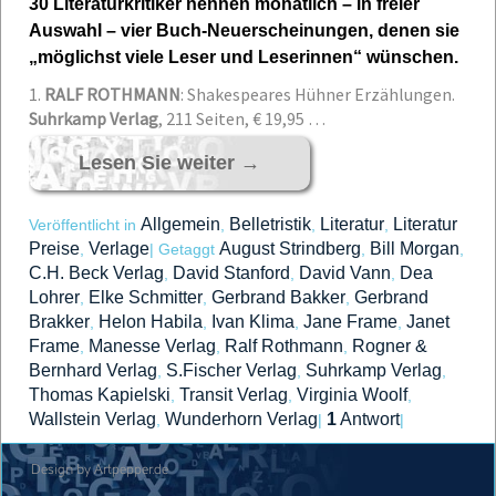
30 Literaturkritiker nennen monatlich – in freier
Auswahl – vier Buch-Neuerscheinungen, denen sie
„möglichst viele Leser und Leserinnen“ wünschen.
1.
RALF ROTHMANN
: Shakespeares Hühner
Erzählungen.
Suhrkamp Verlag
, 211 Seiten, € 19,95 …
Lesen Sie weiter
→
Allgemein
Belletristik
Literatur
Literatur
Veröffentlicht in
,
,
,
Preise
Verlage
August Strindberg
Bill Morgan
,
|
Getaggt
,
,
C.H. Beck Verlag
David Stanford
David Vann
Dea
,
,
,
Lohrer
Elke Schmitter
Gerbrand Bakker
Gerbrand
,
,
,
Brakker
Helon Habila
Ivan Klima
Jane Frame
Janet
,
,
,
,
Frame
Manesse Verlag
Ralf Rothmann
Rogner &
,
,
,
Bernhard Verlag
S.Fischer Verlag
Suhrkamp Verlag
,
,
,
Thomas Kapielski
Transit Verlag
Virginia Woolf
,
,
,
Wallstein Verlag
Wunderhorn Verlag
1
Antwort
,
|
|
Design by Artpepper.de